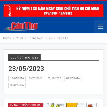
Home
2023
Tháng Năm
23
Page 10
Lưu trữ hàng ngày
23/05/2023
10/07/2026
09/07/2026
08/07/2026
07/07/2026
06/07/2026
KỸ NĂNG SỐNG CHO TRẺ