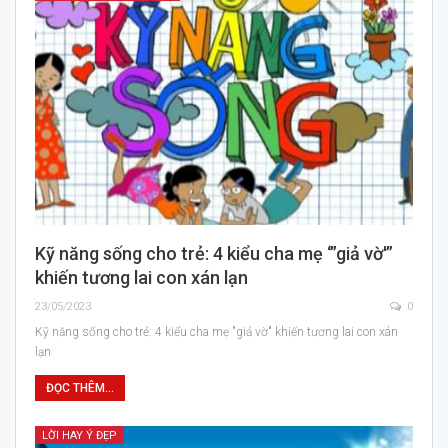
Kỹ năng sống cho trẻ: 4 kiểu cha mẹ ‘”giả vờ'”
khiến tương lai con xán lạn
23/05/2023
0
Kỹ năng sống cho trẻ: 4 kiểu cha mẹ "giả vờ" khiến tương lai con xán
lạn
ĐỌC THÊM...
LỜI HAY Ý ĐẸP