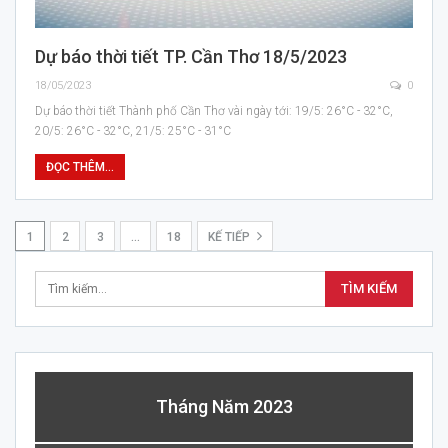
Dự báo thời tiết TP. Cần Thơ 18/5/2023
18/05/2023
0
Dự báo thời tiết Thành phố Cần Thơ vài ngày tới: 19/5: 26°C - 32°C,
20/5: 26°C - 32°C, 21/5: 25°C - 31°C
ĐỌC THÊM...
1
2
3
…
18
KẾ TIẾP
Tháng Năm 2023