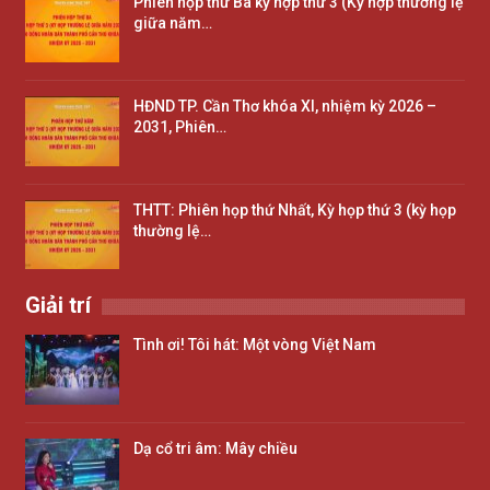
Phiên họp thứ Ba kỳ hợp thứ 3 (Kỳ hợp thường lệ
giữa năm…
HĐND TP. Cần Thơ khóa XI, nhiệm kỳ 2026 –
2031, Phiên…
THTT: Phiên họp thứ Nhất, Kỳ họp thứ 3 (kỳ họp
thường lệ…
Giải trí
Tình ơi! Tôi hát: Một vòng Việt Nam
Dạ cổ tri âm: Mây chiều