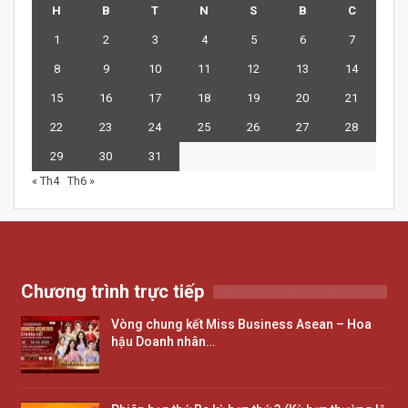
H
B
T
N
S
B
C
1
2
3
4
5
6
7
8
9
10
11
12
13
14
15
16
17
18
19
20
21
22
23
24
25
26
27
28
29
30
31
« Th4
Th6 »
Chương trình trực tiếp
Vòng chung kết Miss Business Asean – Hoa
hậu Doanh nhân…