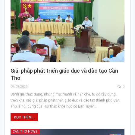
Giải pháp phát triển giáo dục và đào tạo Cần
Thơ
09/05/2023
0
Đánh giá thực trạng, những mặt mạnh và hạn chế, từ đó xây dựng,
triển khai các giải pháp phát triển giáo dục và đào tạo thành phố Cần
Thơ là nội dung của Hội thảo khoa học do Ban Tuyên…
ĐỌC THÊM...
CẦN THƠ NEWS