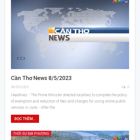
Cần Thơ News 8/5/2023
09/05/2023
0
Headlines: - The Prime Minister directed localities to complete the policy
of exemption and reduction of fees and charges for using online public
services in June. - After the…
ĐỌC THÊM...
THỜI SỰ ĐỊA PHƯƠNG