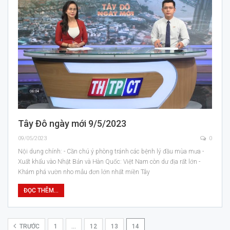
Tây Đô ngày mới 9/5/2023
09/05/2023
0
Nội dung chính: - Cần chú ý phòng tránh các bệnh lý đầu mùa mưa -
Xuất khẩu vào Nhật Bản và Hàn Quốc: Việt Nam còn dư địa rất lớn -
Khám phá vườn nho mẫu đơn lớn nhất miền Tây
ĐỌC THÊM...
TRƯỚC
1
…
12
13
14