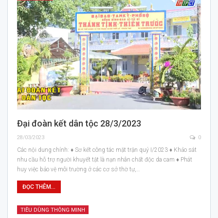
Đại đoàn kết dân tộc 28/3/2023
28/03/2023
0
Các nội dung chính: ♦ Sơ kết công tác mặt trận quý I/2023 ♦ Khảo sát
nhu cầu hỗ trợ người khuyết tật là nạn nhân chất độc da cam ♦ Phát
huy việc bảo vệ môi trường ở các cơ sở thờ tự,…
ĐỌC THÊM...
TIÊU DÙNG THÔNG MINH