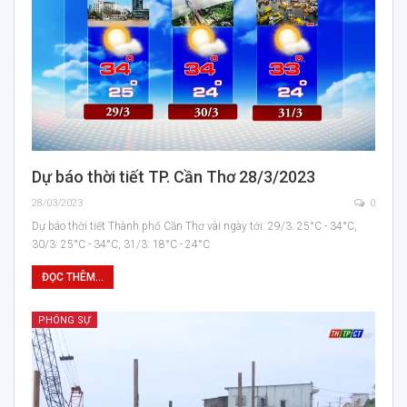
Dự báo thời tiết TP. Cần Thơ 28/3/2023
28/03/2023
0
Dự báo thời tiết Thành phố Cần Thơ vài ngày tới: 29/3: 25°C - 34°C,
30/3: 25°C - 34°C, 31/3: 18°C - 24°C
ĐỌC THÊM...
PHÓNG SỰ