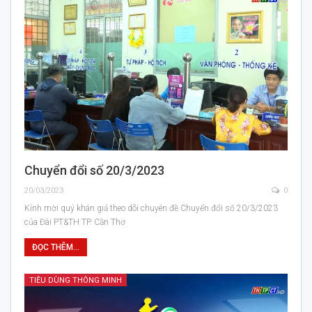
Chuyển đổi số 20/3/2023
20/03/2023
0
Kính mời quý khán giả theo dõi chuyên đề Chuyển đổi số 20/3/2023
của Đài PT&TH TP. Cần Thơ
ĐỌC THÊM...
TIÊU DÙNG THÔNG MINH