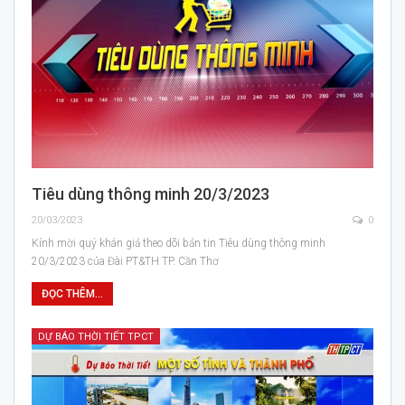
Tiêu dùng thông minh 20/3/2023
20/03/2023
0
Kính mời quý khán giả theo dõi bản tin Tiêu dùng thông minh
20/3/2023 của Đài PT&TH TP. Cần Thơ
ĐỌC THÊM...
DỰ BÁO THỜI TIẾT TPCT