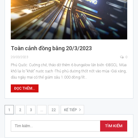
Toàn cảnh đồng bằng 20/3/2023
20/03/2023
0
Phú Quốc: Cưỡng chế, tháo dỡ thêm 6 bungalow lấn biển -ĐBSCL: Mùa
khô lại lo “khát” nước sạch -Thủ phủ đường thốt nốt vào mùa -Giá xăng,
dầu ngày mai có thể giảm sâu 1.000 đồng/lít…
ĐỌC THÊM...
1
2
3
…
22
KẾ TIẾP