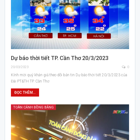
Dự báo thời tiết TP. Cần Thơ 20/3/2023
20/03/2023
0
Kính mời quý khán giả theo dõi bản tin Dự báo thời tiết 20/3/2023 của
Đài PT&TH TP. Cần Thơ
ĐỌC THÊM...
TOÀN CẢNH ĐỒNG BẰNG