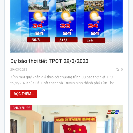
Dự báo thời tiết TPCT 29/3/2023
29/03/2023
0
Kính mời quý khán giả theo dõi chương trình Dự báo thời tiết TPCT
29/3/2023 của Đài Phát thanh và Truyền hình thành phố Cần Thơ.
ĐỌC THÊM...
CHUYÊN ĐỀ