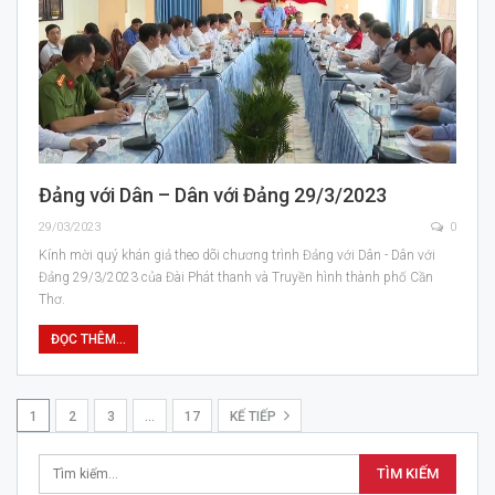
Đảng với Dân – Dân với Đảng 29/3/2023
29/03/2023
0
Kính mời quý khán giả theo dõi chương trình Đảng với Dân - Dân với
Đảng 29/3/2023 của Đài Phát thanh và Truyền hình thành phố Cần
Thơ.
ĐỌC THÊM...
1
2
3
…
17
KẾ TIẾP