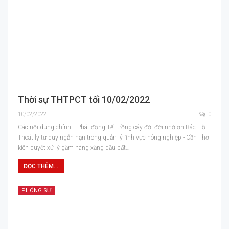
Thời sự THTPCT tối 10/02/2022
10/02/2022
0
Các nội dung chính: - Phát động Tết trồng cây đời đời nhớ ơn Bác Hồ -
Thoát ly tư duy ngắn hạn trong quản lý lĩnh vực nông nghiệp - Cần Thơ
kiên quyết xử lý găm hàng xăng dầu bất…
ĐỌC THÊM...
PHÓNG SỰ