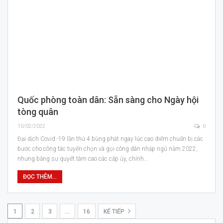
Quốc phòng toàn dân: Sẵn sàng cho Ngày hội
tòng quân
10/02/2022
0
Đại dịch Covid -19 lần thứ 4 bùng phát ngay lúc cao điểm chuẩn bị các
bước cho công tác tuyển chọn và gọi công dân nhập ngũ năm 2022,
nhưng bằng sự quyết tâm cao các cấp ủy, chính…
ĐỌC THÊM...
1
2
3
…
16
KẾ TIẾP