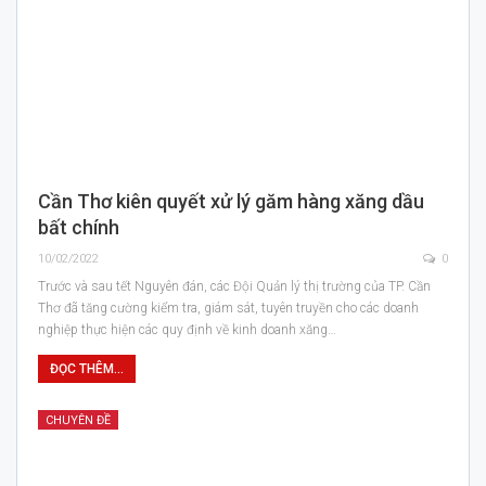
Cần Thơ kiên quyết xử lý găm hàng xăng dầu
bất chính
10/02/2022
0
Trước và sau tết Nguyên đán, các Đội Quản lý thị trường của TP. Cần
Thơ đã tăng cường kiểm tra, giám sát, tuyên truyền cho các doanh
nghiệp thực hiện các quy định về kinh doanh xăng…
ĐỌC THÊM...
CHUYÊN ĐỀ