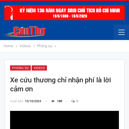
Home
Videos
Phóng sự
PHÓNG SỰ
VIDEOS
Xe cứu thương chỉ nhận phí là lời
cảm ơn
Xuất bản
13/10/2024
188
0