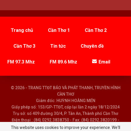
Trang chủ
Cần Thơ 1
Cần Thơ 2
Cần Thơ 3
Tin tức
Chuyên đề
FM 97.3 Mhz
FM 89.6 Mhz
Email
© 2026 - TRANG TTĐT BÁO VÀ PHÁT THANH, TRUYỀN HÌNH
CẦN THƠ
Giám đốc: HUỲNH HOÀNG MẾN
Giấy phép số: 153/GP-TTĐT, cấp lại lần 2 ngày 18/12/2024
Trụ sở: số 409 đường 30/4, P. Tân An, Thành phố Cần Thơ
Điện thoại : (84) 0292.3838750 - Fax: (84) 0292.3820199 -
Email : baoptth@cantho.gov.vn
This website uses cookies to improve your experience. We'll