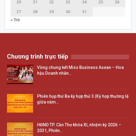
20
21
22
23
24
25
26
27
28
29
30
31
« Th6
Chương trình trực tiếp
Vòng chung kết Miss Business Asean – Hoa
hậu Doanh nhân…
Phiên họp thứ Ba kỳ hợp thứ 3 (Kỳ hợp thường lệ
giữa năm…
HĐND TP. Cần Thơ khóa XI, nhiệm kỳ 2026 –
2031, Phiên…