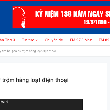
ần Thơ 3
Tin tức
Chuyên đề
FM 97.3 Mhz
FM 89
 tìm hai phụ nữ trộm hàng loạt điện thoại
 trộm hàng loạt điện thoại
 found