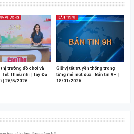
 ĐỊA PHƯƠNG
BẢN TIN 9H
thị trường đồ chơi và
Giữ vị tết truyền thống trong
 Tết Thiếu nhi | Tây Đô
từng mẻ mứt dừa | Bản tin 9H |
i | 26/5/2026
18/01/2026
l của bạn sẽ không được công bố.