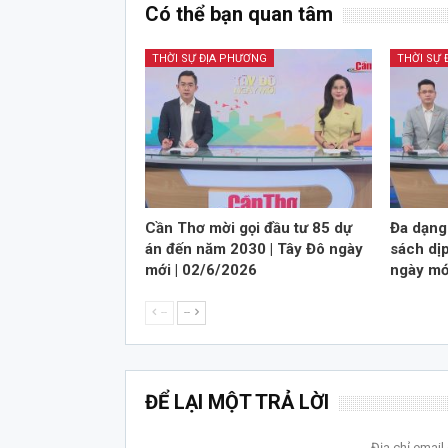
Có thể bạn quan tâm
THỜI SỰ ĐỊA PHƯƠNG
THỜI SỰ
Cần Thơ mời gọi đầu tư 85 dự
Đa dạng 
án đến năm 2030 | Tây Đô ngày
sách dịp
mới | 02/6/2026
ngày mớ
--
--
ĐỂ LẠI MỘT TRẢ LỜI
Địa chỉ emai