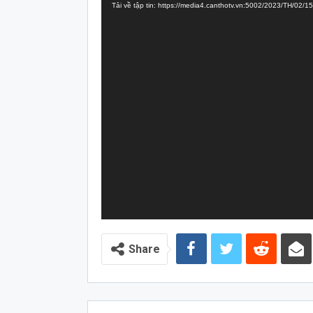
Tải về tập tin: https://media4.canthotv.vn:5002/2023/TH/02/
Video
Share