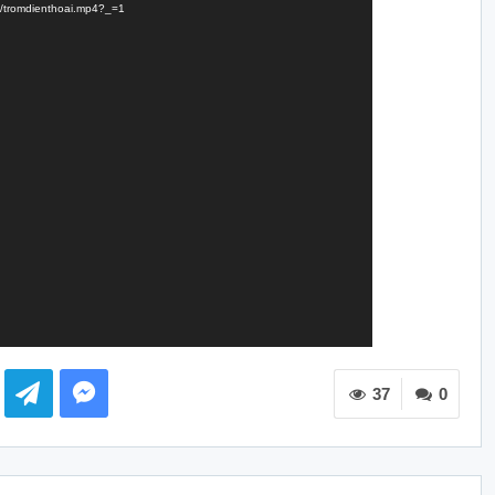
15/tromdienthoai.mp4?_=1
37
0