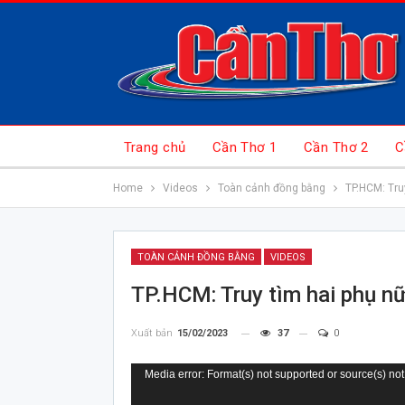
Trang chủ
Cần Thơ 1
Cần Thơ 2
C
Home
Videos
Toàn cảnh đồng bằng
TP.HCM: Truy
TOÀN CẢNH ĐỒNG BẰNG
VIDEOS
TP.HCM: Truy tìm hai phụ nữ
Xuất bản
15/02/2023
37
0
Trình
Media error: Format(s) not supported or source(s) not
chơi