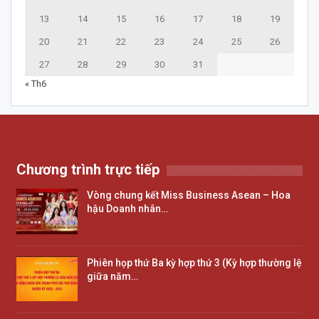
13
14
15
16
17
18
19
20
21
22
23
24
25
26
27
28
29
30
31
« Th6
Chương trình trực tiếp
Vòng chung kết Miss Business Asean – Hoa
hậu Doanh nhân…
Phiên họp thứ Ba kỳ hợp thứ 3 (Kỳ hợp thường lệ
giữa năm…