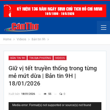
Home
Videos
Bản tin 9h
BẢN TIN 9H
TIN ĐỊA PHƯƠNG
VIDEOS
Giữ vị tết truyền thống trong từng
mẻ mứt dừa | Bản tin 9H |
18/01/2026
Xuất bản
18/01/2026
55
0
Trình
Media error: Format(s) not supported or source(s) not found