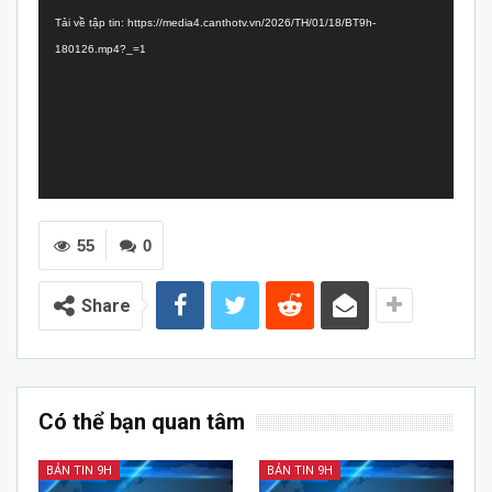
chơi
Tải về tập tin: https://media4.canthotv.vn/2026/TH/01/18/BT9h-
Video
180126.mp4?_=1
55
0
Share
Có thể bạn quan tâm
BẢN TIN 9H
BẢN TIN 9H