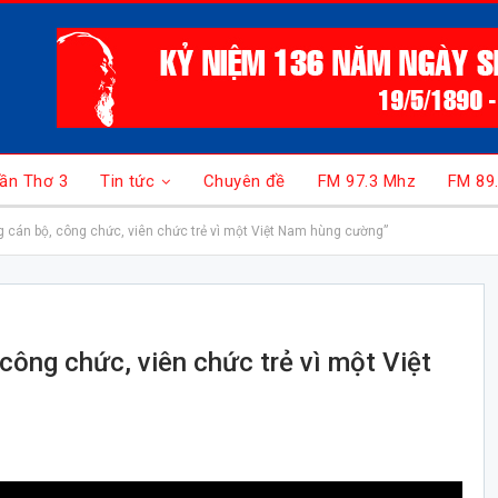
ần Thơ 3
Tin tức
Chuyên đề
FM 97.3 Mhz
FM 89
cán bộ, công chức, viên chức trẻ vì một Việt Nam hùng cường”
ông chức, viên chức trẻ vì một Việt