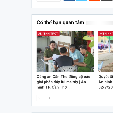
Có thể bạn quan tâm
AN NINH TPCT
AN NINH
Công an Cần Thơ đồng bộ các
Quyết tâ
giải pháp đẩy lùi ma túy | An
An ninh 
ninh TP. Cần Thơ |…
02/7/2
--
--