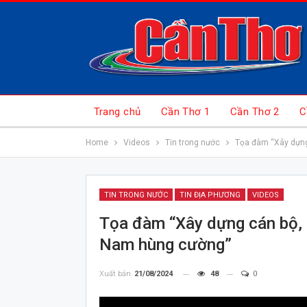
Trang chủ
Cần Thơ 1
Cần Thơ 2
C
Home
Videos
Tin trong nước
Tọa đàm “Xây dựng 
TIN TRONG NƯỚC
TIN ĐỊA PHƯƠNG
VIDEOS
Tọa đàm “Xây dựng cán bộ, c
Nam hùng cường”
Xuất bản
21/08/2024
48
0