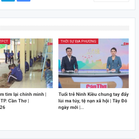
 TPCT
THỜI SỰ ĐỊA PHƯƠNG
m tìm lại chính mình |
Tuổi trẻ Ninh Kiều chung tay đẩy
TP. Cần Thơ |
lùi ma túy, tệ nạn xã hội | Tây Đô
026
ngày mới |…