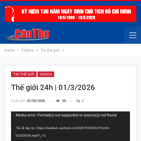
Home
Videos
Tin thế giới
TIN THẾ GIỚI
VIDEOS
Thế giới 24h | 01/3/2026
Xuất bản
01/03/2026
30
0
Trình
Media error: Format(s) not supported or source(s) not found
chơi
Tải về tập tin: https://media4.canthotv.vn/2026/TH/03/01/TG24h-
Video
01032026.mp4?_=1