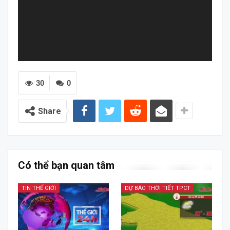
30
0
Share
Có thể bạn quan tâm
TIN THẾ GIỚI
DỰ BÁO THỜI TIẾT TPCT