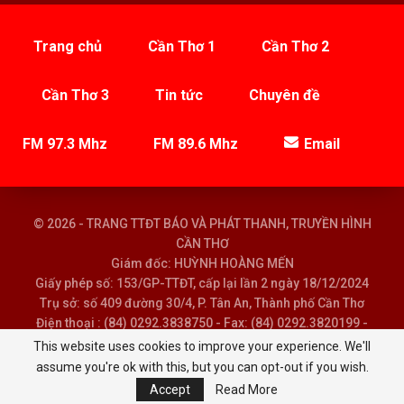
Trang chủ
Cần Thơ 1
Cần Thơ 2
Cần Thơ 3
Tin tức
Chuyên đề
FM 97.3 Mhz
FM 89.6 Mhz
Email
© 2026 - TRANG TTĐT BÁO VÀ PHÁT THANH, TRUYỀN HÌNH
CẦN THƠ
Giám đốc: HUỲNH HOÀNG MẾN
Giấy phép số: 153/GP-TTĐT, cấp lại lần 2 ngày 18/12/2024
Trụ sở: số 409 đường 30/4, P. Tân An, Thành phố Cần Thơ
Điện thoại : (84) 0292.3838750 - Fax: (84) 0292.3820199 -
Email : baoptth@cantho.gov.vn
This website uses cookies to improve your experience. We'll
assume you're ok with this, but you can opt-out if you wish.
Accept
Read More