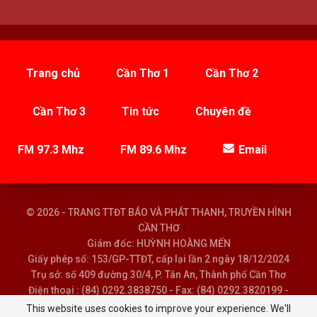
Trang chủ
Cần Thơ 1
Cần Thơ 2
Cần Thơ 3
Tin tức
Chuyên đề
FM 97.3 Mhz
FM 89.6 Mhz
Email
© 2026 - TRANG TTĐT BÁO VÀ PHÁT THANH, TRUYỀN HÌNH
CẦN THƠ
Giám đốc: HUỲNH HOÀNG MẾN
Giấy phép số: 153/GP-TTĐT, cấp lại lần 2 ngày 18/12/2024
Trụ sở: số 409 đường 30/4, P. Tân An, Thành phố Cần Thơ
Điện thoại : (84) 0292.3838750 - Fax: (84) 0292.3820199 -
Email : baoptth@cantho.gov.vn
This website uses cookies to improve your experience. We'll