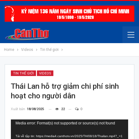
Home
Videos
Tin thế giới
TIN THẾ GIỚI
VIDEOS
Thái Lan hỗ trợ giảm chi phí sinh
hoạt cho người dân
Xuất bản
18/08/2025
22
0
Trình
Media error: Format(s) not supported or source(s) not found
chơi
Tải về tập tin: https://media4.canthotv.vn/2025/TH/08/18/Thailan.mp4?_=1
Video