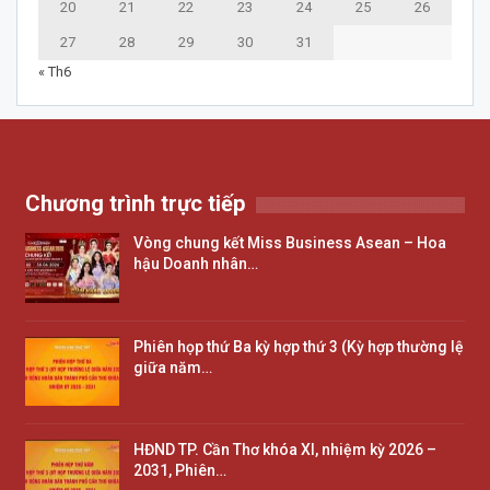
20
21
22
23
24
25
26
27
28
29
30
31
« Th6
Chương trình trực tiếp
Vòng chung kết Miss Business Asean – Hoa
hậu Doanh nhân…
Phiên họp thứ Ba kỳ hợp thứ 3 (Kỳ hợp thường lệ
giữa năm…
HĐND TP. Cần Thơ khóa XI, nhiệm kỳ 2026 –
2031, Phiên…