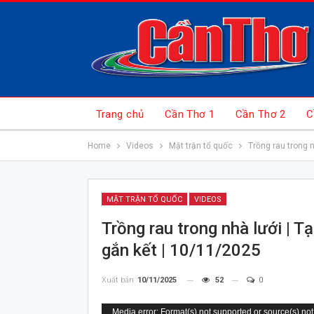
Trang chủ
Cần Thơ 1
Cần Thơ 2
C
Home
Videos
Mặt trận tổ quốc
Trồng rau trong n
MẶT TRẬN TỔ QUỐC
VIDEOS
Trồng rau trong nhà lưới | T
gắn kết | 10/11/2025
Xuất bản
10/11/2025
52
0
Trình
Media error: Format(s) not supported or source(s) not