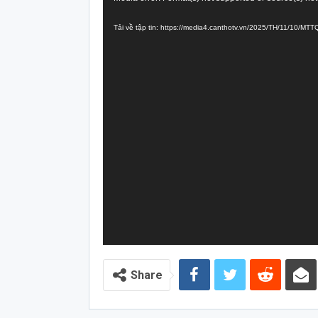
chơi
Tải về tập tin: https://media4.canthotv.vn/2025/TH/11/10/M
Video
Share