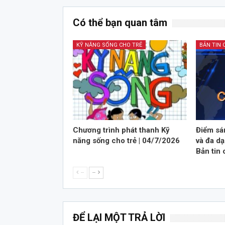
Có thể bạn quan tâm
KỸ NĂNG SỐNG CHO TRẺ
BẢN TIN 
Chương trình phát thanh Kỹ
Điểm sá
năng sống cho trẻ | 04/7/2026
và đa dạ
Bản tin 
--
--
ĐỂ LẠI MỘT TRẢ LỜI