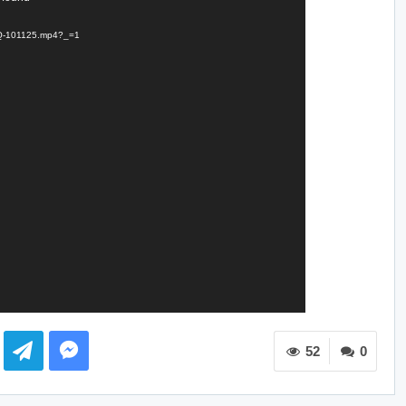
TTQ-101125.mp4?_=1
52
0