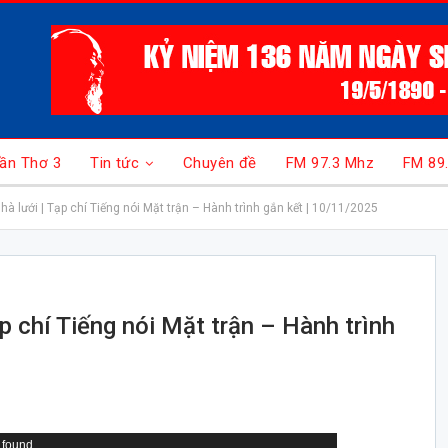
ần Thơ 3
Tin tức
Chuyên đề
FM 97.3 Mhz
FM 89
hà lưới | Tạp chí Tiếng nói Mặt trận – Hành trình gắn kết | 10/11/2025
ạp chí Tiếng nói Mặt trận – Hành trình
 found