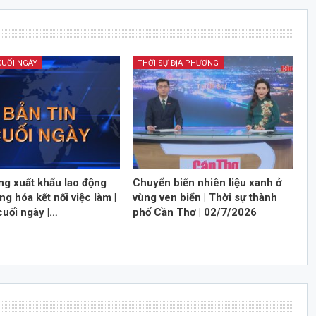
CUỐI NGÀY
THỜI SỰ ĐỊA PHƯƠNG
ng xuất khẩu lao động
Chuyển biến nhiên liệu xanh ở
ng hóa kết nối việc làm |
vùng ven biển | Thời sự thành
cuối ngày |…
phố Cần Thơ | 02/7/2026