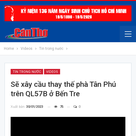
Home
Videos
Tin trong nước
TIN TRONG NƯỚC
VIDEOS
Sẽ xây cầu thay thế phà Tân Phú
trên QL57B ở Bến Tre
Xuất bản
30/01/2023
75
0