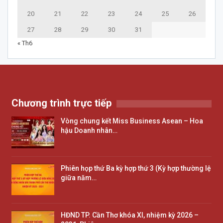
20
21
22
23
24
25
26
27
28
29
30
31
« Th6
Chương trình trực tiếp
Vòng chung kết Miss Business Asean – Hoa
hậu Doanh nhân…
Phiên họp thứ Ba kỳ hợp thứ 3 (Kỳ hợp thường lệ
giữa năm…
HĐND TP. Cần Thơ khóa XI, nhiệm kỳ 2026 –