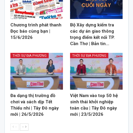
Chương trình phát thanh
Bộ Xây dựng kiểm tra
Đọc báo cùng bạn |
các dự án giao thông
15/6/2026
trọng điểm kết nối TP.
Cần Thơ | Bản tin…
THỜI SỰ ĐỊA PHƯƠNG
THỜI SỰ ĐỊA PHƯƠNG
Đa dạng thị trường đồ
Việt Nam vào top 50 hệ
chơi và sách dịp Tết
sinh thái khởi nghiệp
Thiếu nhi | Tây Đô ngày
toàn cầu | Tây Đô ngày
mới | 26/5/2026
mới | 23/5/2026
--
--