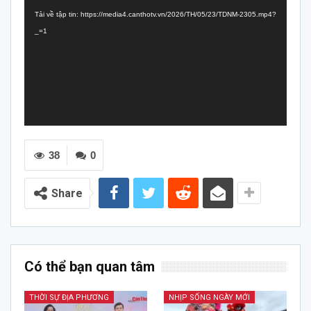
chơi
Tải về tập tin: https://media4.canthotv.vn/2026/TH/05/23/TDNM-2305.mp4?
Video
_=1
38
0
Share
Có thể bạn quan tâm
THỜI SỰ ĐỊA PHƯƠNG
NHỊP SỐNG NGÀY MỚI