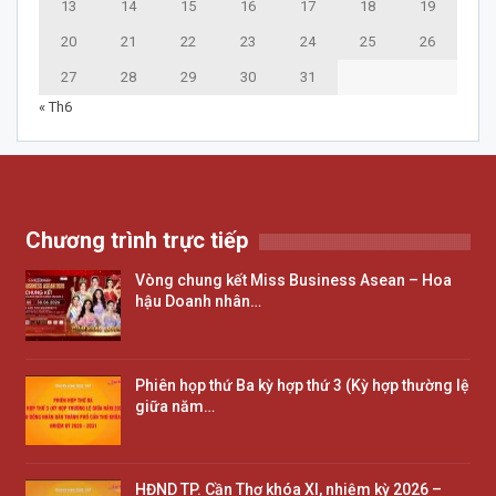
13
14
15
16
17
18
19
20
21
22
23
24
25
26
27
28
29
30
31
« Th6
Chương trình trực tiếp
Vòng chung kết Miss Business Asean – Hoa
hậu Doanh nhân…
Phiên họp thứ Ba kỳ hợp thứ 3 (Kỳ hợp thường lệ
giữa năm…
HĐND TP. Cần Thơ khóa XI, nhiệm kỳ 2026 –