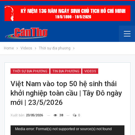
Home
Videos
Thời sự địa phương
THỜI SỰ ĐỊA PHƯƠNG
TIN ĐỊA PHƯƠNG
VIDEOS
Việt Nam vào top 50 hệ sinh thái
khởi nghiệp toàn cầu | Tây Đô ngày
mới | 23/5/2026
Xuất bản
23/05/2026
38
0
Trình
Media error: Format(s) not supported or source(s) not found