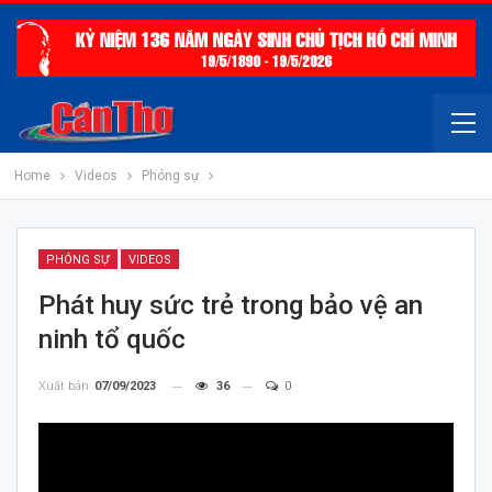
Home
Videos
Phóng sự
PHÓNG SỰ
VIDEOS
Phát huy sức trẻ trong bảo vệ an
ninh tổ quốc
Xuất bản
07/09/2023
36
0