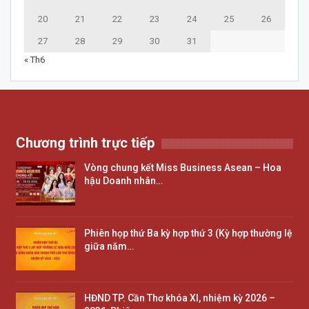
20
21
22
23
24
25
26
27
28
29
30
31
« Th6
Chương trình trực tiếp
Vòng chung kết Miss Business Asean – Hoa
hậu Doanh nhân…
Phiên họp thứ Ba kỳ hợp thứ 3 (Kỳ hợp thường lệ
giữa năm…
HĐND TP. Cần Thơ khóa XI, nhiệm kỳ 2026 –