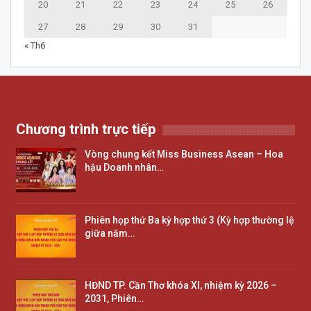
20
21
22
23
24
25
26
27
28
29
30
31
« Th6
Chương trình trực tiếp
Vòng chung kết Miss Business Asean – Hoa
hậu Doanh nhân…
Phiên họp thứ Ba kỳ hợp thứ 3 (Kỳ hợp thường lệ
giữa năm…
HĐND TP. Cần Thơ khóa XI, nhiệm kỳ 2026 –
2031, Phiên…