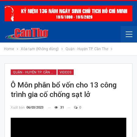
Home
Xóa tạm (Không dùng)
Quận - Huyện TP. Cần Thơ
QUẬN - HUYỆN TP. CẦN THƠ
VIDEOS
Ô Môn phân bổ vốn cho 13 công
trình gia cố chống sạt lở
Xuất bản
06/03/2023
31
0