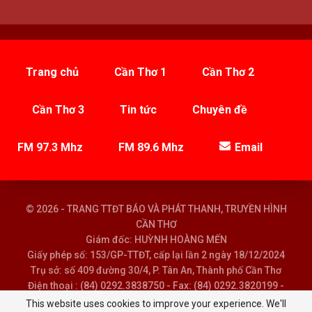
Trang chủ
Cần Thơ 1
Cần Thơ 2
Cần Thơ 3
Tin tức
Chuyên đề
FM 97.3 Mhz
FM 89.6 Mhz
Email
© 2026 - TRANG TTĐT BÁO VÀ PHÁT THANH, TRUYỀN HÌNH
CẦN THƠ
Giám đốc: HUỲNH HOÀNG MẾN
Giấy phép số: 153/GP-TTĐT, cấp lại lần 2 ngày 18/12/2024
Trụ sở: số 409 đường 30/4, P. Tân An, Thành phố Cần Thơ
Điện thoại : (84) 0292.3838750 - Fax: (84) 0292.3820199 -
Email : baoptth@cantho.gov.vn
This website uses cookies to improve your experience. We'll