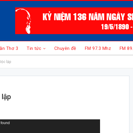
ần Thơ 3
Tin tức
Chuyên đề
FM 97.3 Mhz
FM 89
Độc lập
 lập
 found