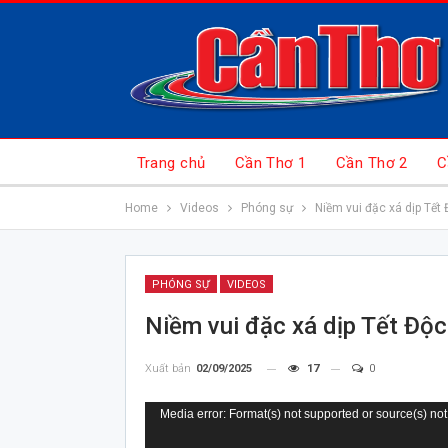
Trang chủ
Cần Thơ 1
Cần Thơ 2
C
Home
Videos
Phóng sự
Niềm vui đặc xá dịp Tết 
PHÓNG SỰ
VIDEOS
Niềm vui đặc xá dịp Tết Độc
Xuất bản
02/09/2025
17
0
Trình
Media error: Format(s) not supported or source(s) not
chơi