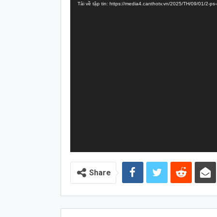
Tải về tập tin: https://media4.canthotv.vn/2025/TH/09/01/2-
Video
Share