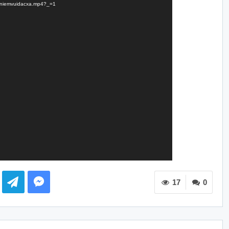
ps-niemvuidacxa.mp4?_=1
17
0