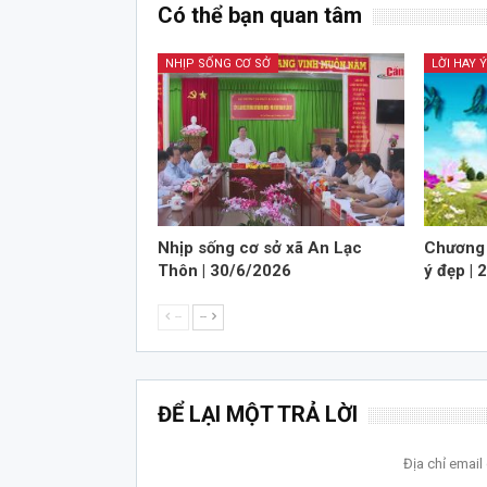
Có thể bạn quan tâm
NHỊP SỐNG CƠ SỞ
LỜI HAY 
Nhịp sống cơ sở xã An Lạc
Chương 
Thôn | 30/6/2026
ý đẹp |
--
--
ĐỂ LẠI MỘT TRẢ LỜI
Địa chỉ emai