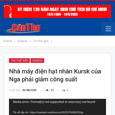
Home
Videos
Tin thế giới
TIN THẾ GIỚI
VIDEOS
Nhà máy điện hạt nhân Kursk của
Nga phải giảm công suất
Xuất bản
25/08/2025
27
0
Trình
Media error: Format(s) not supported or source(s) not found
chơi
Tải về tập tin: https://media4.canthotv.vn/2025/TH/08/25/tg-
Video