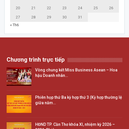
20
21
22
23
24
25
26
27
28
29
30
31
« Th6
Chương trình trực tiếp
Vòng chung kết Miss Business Asean – Hoa
hậu Doanh nhân…
Phiên họp thứ Ba kỳ hợp thứ 3 (Kỳ hợp thường lệ
giữa năm…
HĐND TP. Cần Thơ khóa XI, nhiệm kỳ 2026 –