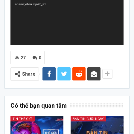
nhamaydien.mp4?_=1
27
0
Share
Có thể bạn quan tâm
TIN THẾ GIỚI
BẢN TIN CUỐI NGÀY