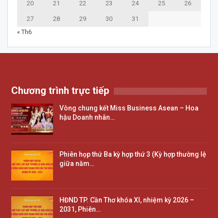
20
21
22
23
24
25
26
27
28
29
30
31
« Th6
Chương trình trực tiếp
Vòng chung kết Miss Business Asean – Hoa
hậu Doanh nhân…
Phiên họp thứ Ba kỳ hợp thứ 3 (Kỳ hợp thường lệ
giữa năm…
HĐND TP. Cần Thơ khóa XI, nhiệm kỳ 2026 –
2031, Phiên…