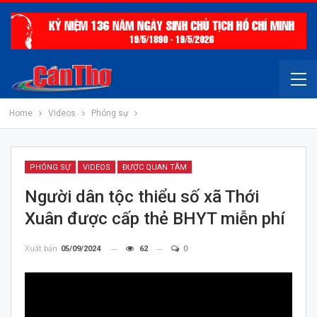
Home
Videos
Phóng sự
PHÓNG SỰ
VIDEOS
ĐƯỢC QUAN TÂM
Người dân tộc thiểu số xã Thới
Xuân được cấp thẻ BHYT miễn phí
Xuất bản
05/09/2024
62
0