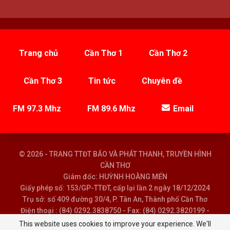
Trang chủ
Cần Thơ 1
Cần Thơ 2
Cần Thơ 3
Tin tức
Chuyên đề
FM 97.3 Mhz
FM 89.6 Mhz
Email
© 2026 - TRANG TTĐT BÁO VÀ PHÁT THANH, TRUYỀN HÌNH
CẦN THƠ
Giám đốc: HUỲNH HOÀNG MẾN
Giấy phép số: 153/GP-TTĐT, cấp lại lần 2 ngày 18/12/2024
Trụ sở: số 409 đường 30/4, P. Tân An, Thành phố Cần Thơ
Điện thoại : (84) 0292.3838750 - Fax: (84) 0292.3820199 -
Email : baoptth@cantho.gov.vn
This website uses cookies to improve your experience. We'll