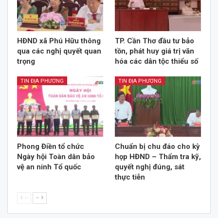
HĐND xã Phú Hữu thông
TP. Cần Thơ đầu tư bảo
qua các nghị quyết quan
tồn, phát huy giá trị văn
trọng
hóa các dân tộc thiểu số
TIN ĐỊA PHƯƠNG
TIN ĐỊA PHƯƠNG
Phong Điền tổ chức
Chuẩn bị chu đáo cho kỳ
Ngày hội Toàn dân bảo
họp HĐND – Thẩm tra kỹ,
vệ an ninh Tổ quốc
quyết nghị đúng, sát
thực tiễn
--
--