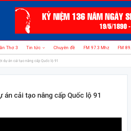
ần Thơ 3
Tin tức
Chuyên đề
FM 97.3 Mhz
FM 89
i dự án cải tạo nâng cấp Quốc lộ 91
 án cải tạo nâng cấp Quốc lộ 91