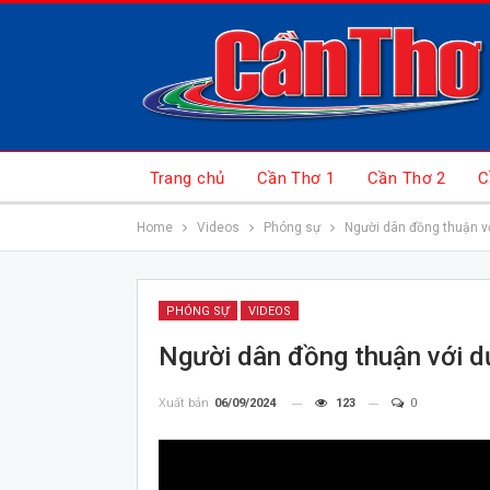
Trang chủ
Cần Thơ 1
Cần Thơ 2
C
Home
Videos
Phóng sự
Người dân đồng thuận vớ
PHÓNG SỰ
VIDEOS
Người dân đồng thuận với dự
Xuất bản
06/09/2024
123
0