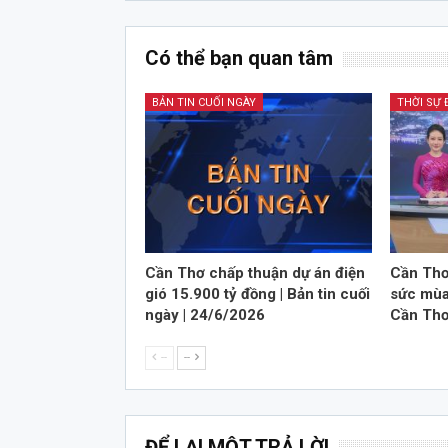
Có thể bạn quan tâm
BẢN TIN CUỐI NGÀY
THỜI SỰ
Cần Thơ chấp thuận dự án điện
Cần Thơ
gió 15.900 tỷ đồng | Bản tin cuối
sức mùa 
ngày | 24/6/2026
Cần Thơ
--
--
ĐỂ LẠI MỘT TRẢ LỜI