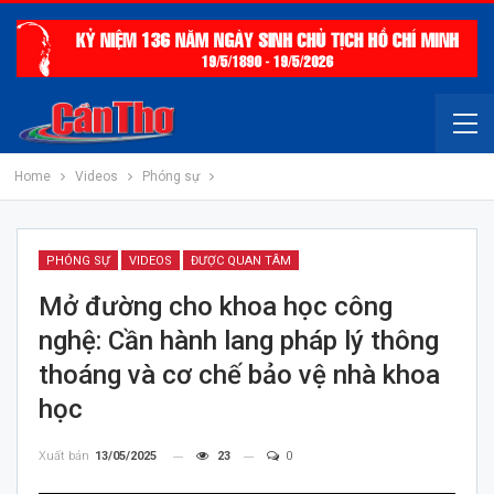
Home
Videos
Phóng sự
PHÓNG SỰ
VIDEOS
ĐƯỢC QUAN TÂM
Mở đường cho khoa học công
nghệ: Cần hành lang pháp lý thông
thoáng và cơ chế bảo vệ nhà khoa
học
Xuất bản
13/05/2025
23
0