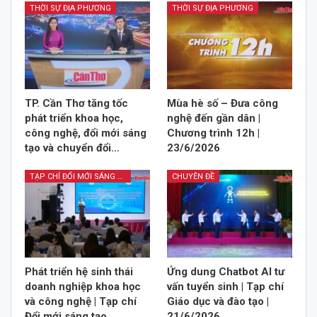
THỜI SỰ ĐỊA PHƯƠNG
THỜI SỰ ĐỊA PHƯƠNG
TP. Cần Thơ tăng tốc
Mùa hè số – Đưa công
phát triển khoa học,
nghệ đến gần dân |
công nghệ, đổi mới sáng
Chương trình 12h |
tạo và chuyển đổi…
23/6/2026
TẠP CHÍ ĐỔI MỚI SÁNG TẠO
CHUYÊN ĐỀ
Phát triển hệ sinh thái
Ứng dung Chatbot AI tư
doanh nghiệp khoa học
vấn tuyển sinh | Tạp chí
và công nghệ | Tạp chí
Giáo dục và đào tạo |
Đổi mới sáng tạo…
21/6/2026