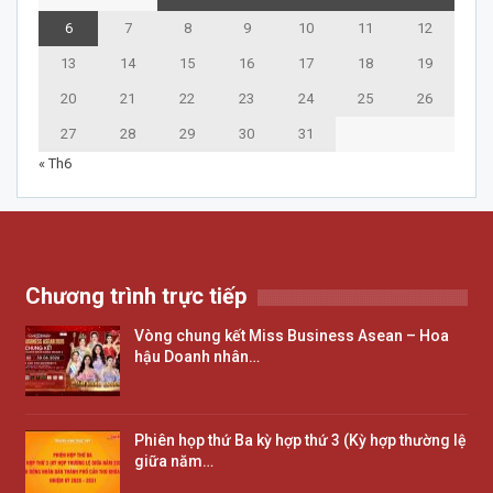
6
7
8
9
10
11
12
13
14
15
16
17
18
19
20
21
22
23
24
25
26
27
28
29
30
31
« Th6
Chương trình trực tiếp
Vòng chung kết Miss Business Asean – Hoa
hậu Doanh nhân…
Phiên họp thứ Ba kỳ hợp thứ 3 (Kỳ hợp thường lệ
giữa năm…