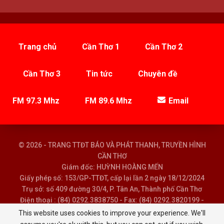
Trang chủ
Cần Thơ 1
Cần Thơ 2
Cần Thơ 3
Tin tức
Chuyên đề
FM 97.3 Mhz
FM 89.6 Mhz
Email
© 2026 - TRANG TTĐT BÁO VÀ PHÁT THANH, TRUYỀN HÌNH
CẦN THƠ
Giám đốc: HUỲNH HOÀNG MẾN
Giấy phép số: 153/GP-TTĐT, cấp lại lần 2 ngày 18/12/2024
Trụ sở: số 409 đường 30/4, P. Tân An, Thành phố Cần Thơ
Điện thoại : (84) 0292.3838750 - Fax: (84) 0292.3820199 -
Email : baoptth@cantho.gov.vn
This website uses cookies to improve your experience. We'll