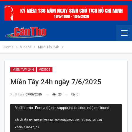
Home
Videos
Miền Tây 24h
MIỀN TÂY 24H
VIDEOS
Miền Tây 24h ngày 7/6/2025
Xuất bản
07/06/2025
23
0
Trình
Media error: Format(s) not supported or source(s) not found
chơi
Tải về tập tin: https://media4.canthotv.vn/2025/TH/06/07/MT24h-
Video
762025.mp4?_=1