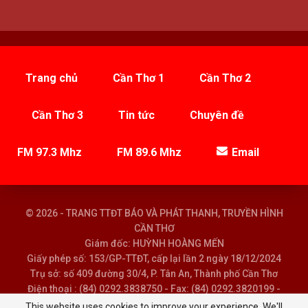
Trang chủ
Cần Thơ 1
Cần Thơ 2
Cần Thơ 3
Tin tức
Chuyên đề
FM 97.3 Mhz
FM 89.6 Mhz
Email
© 2026 - TRANG TTĐT BÁO VÀ PHÁT THANH, TRUYỀN HÌNH
CẦN THƠ
Giám đốc: HUỲNH HOÀNG MẾN
Giấy phép số: 153/GP-TTĐT, cấp lại lần 2 ngày 18/12/2024
Trụ sở: số 409 đường 30/4, P. Tân An, Thành phố Cần Thơ
Điện thoại : (84) 0292.3838750 - Fax: (84) 0292.3820199 -
Email : baoptth@cantho.gov.vn
This website uses cookies to improve your experience. We'll