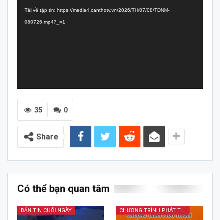
chơi
Tải về tập tin: https://media4.canthotv.vn/2026/TH/07/08/TDNM-
Video
080726.mp4?_=1
35
0
Share
Có thể bạn quan tâm
BẢN TIN CUỐI NGÀY
CHƯƠNG TRÌNH PHÁT THANH TIẾNG DÂN TỘC