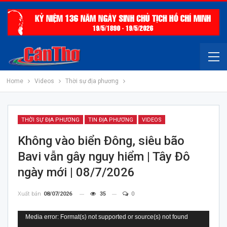
Home
Videos
Thời sự địa phương
THỜI SỰ ĐỊA PHƯƠNG
TIN ĐỊA PHƯƠNG
VIDEOS
Không vào biển Đông, siêu bão
Bavi vẫn gây nguy hiểm | Tây Đô
ngày mới | 08/7/2026
Xuất bản
08/07/2026
35
0
Trình
Media error: Format(s) not supported or source(s) not found