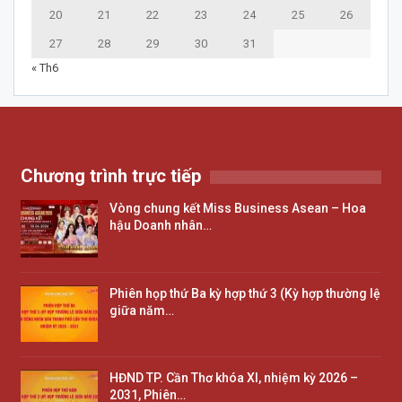
20
21
22
23
24
25
26
27
28
29
30
31
« Th6
Chương trình trực tiếp
Vòng chung kết Miss Business Asean – Hoa
hậu Doanh nhân…
Phiên họp thứ Ba kỳ hợp thứ 3 (Kỳ hợp thường lệ
giữa năm…
HĐND TP. Cần Thơ khóa XI, nhiệm kỳ 2026 –
2031, Phiên…