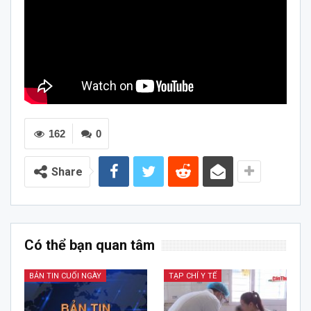
162
0
Share
Có thể bạn quan tâm
BẢN TIN CUỐI NGÀY
TẠP CHÍ Y TẾ