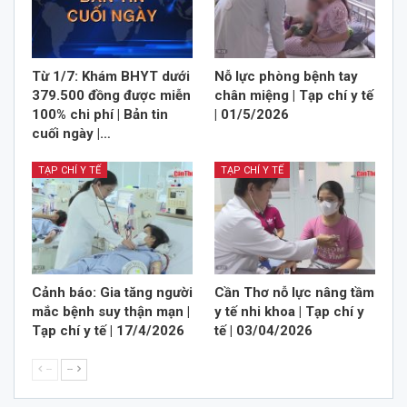
Từ 1/7: Khám BHYT dưới
Nỗ lực phòng bệnh tay
379.500 đồng được miễn
chân miệng | Tạp chí y tế
100% chi phí | Bản tin
| 01/5/2026
cuối ngày |…
TẠP CHÍ Y TẾ
TẠP CHÍ Y TẾ
Cảnh báo: Gia tăng người
Cần Thơ nỗ lực nâng tầm
mắc bệnh suy thận mạn |
y tế nhi khoa | Tạp chí y
Tạp chí y tế | 17/4/2026
tế | 03/04/2026
--
--