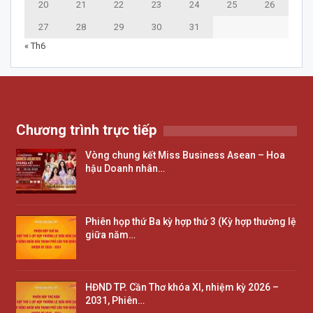
20
21
22
23
24
25
26
27
28
29
30
31
« Th6
Chương trình trực tiếp
Vòng chung kết Miss Business Asean – Hoa
hậu Doanh nhân…
Phiên họp thứ Ba kỳ hợp thứ 3 (Kỳ hợp thường lệ
giữa năm…
HĐND TP. Cần Thơ khóa XI, nhiệm kỳ 2026 –
2031, Phiên…