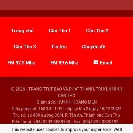
Trang chủ
Cần Thơ 1
Cần Thơ 2
Cần Thơ 3
Tin tức
Chuyên đề
FM 97.3 Mhz
FM 89.6 Mhz
Email
© 2026 - TRANG TTĐT BÁO VÀ PHÁT THANH, TRUYỀN HÌNH
CẦN THƠ
Giám đốc: HUỲNH HOÀNG MẾN
Giấy phép số: 153/GP-TTĐT, cấp lại lần 2 ngày 18/12/2024
Trụ sở: số 409 đường 30/4, P. Tân An, Thành phố Cần Thơ
Điện thoại : (84) 0292.3838750 - Fax: (84) 0292.3820199 -
Email : baoptth@cantho.gov.vn
This website uses cookies to improve your experience. We'll