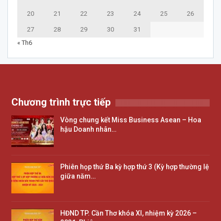
20
21
22
23
24
25
26
27
28
29
30
31
« Th6
Chương trình trực tiếp
Vòng chung kết Miss Business Asean – Hoa
hậu Doanh nhân…
Phiên họp thứ Ba kỳ hợp thứ 3 (Kỳ hợp thường lệ
giữa năm…
HĐND TP. Cần Thơ khóa XI, nhiệm kỳ 2026 –