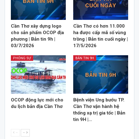
Cần Thơ xây dựng logo
Cần Thơ có hơn 11.000
cho sản phẩm OCOP địa
ha được cấp mã số vùng
phương | Bản tin 9h |
trồng | Bản tin cuối ngày |
03/7/2026
17/5/2026
PHÓNG SỰ
BẢN TIN 9H
OCOP động lực mới cho
Bệnh viện Ung bướu TP.
du lịch bản địa Cần Thơ
Cần Thơ vận hành hệ
thống xạ trị gia tốc | Bản
tin 9H |…
--
--