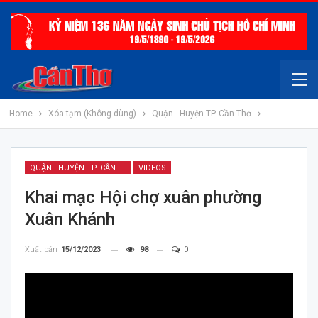
Home
Xóa tạm (Không dùng)
Quận - Huyện TP. Cần Thơ
QUẬN - HUYỆN TP. CẦN THƠ
VIDEOS
Khai mạc Hội chợ xuân phường
Xuân Khánh
Xuất bản
15/12/2023
98
0