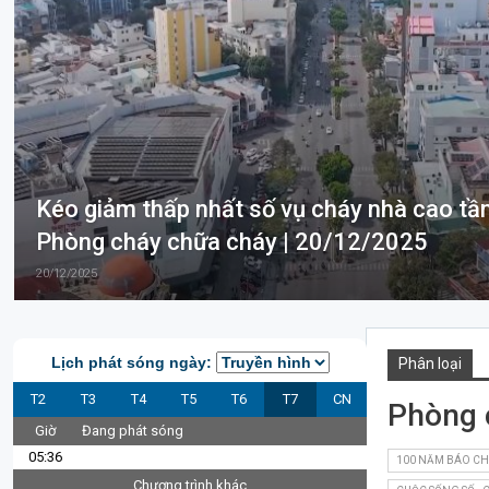
Kéo giảm thấp nhất số vụ cháy nhà cao tần
Phòng cháy chữa cháy | 20/12/2025
20/12/2025
Lịch phát sóng ngày:
Phân loại
T2
T3
T4
T5
T6
T7
CN
Phòng 
Giờ
Đang phát sóng
05:36
100 NĂM BÁO CH
Chương trình khác