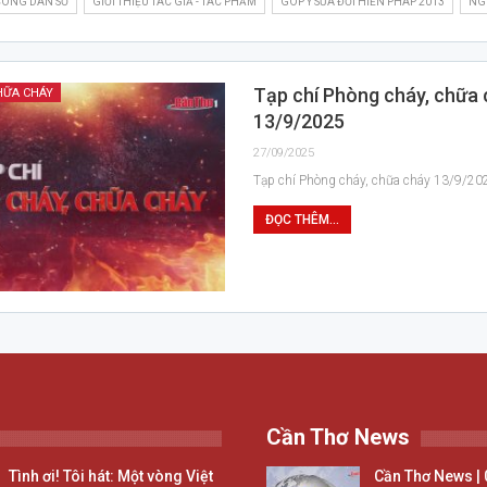
 CÔNG DÂN SỐ
GIỚI THIỆU TÁC GIẢ - TÁC PHẨM
GÓP Ý SỬA ĐỔI HIẾN PHÁP 2013
NGH
Tạp chí Phòng cháy, chữa
HỮA CHÁY
13/9/2025
27/09/2025
Tạp chí Phòng cháy, chữa cháy 13/9/20
ĐỌC THÊM...
Cần Thơ News
Tình ơi! Tôi hát: Một vòng Việt
Cần Thơ News | 