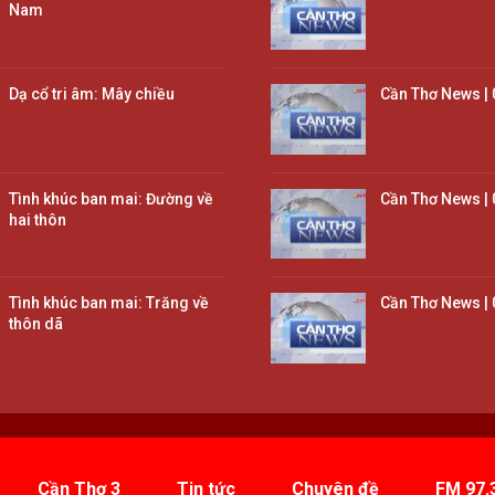
Nam
Dạ cổ tri âm: Mây chiều
Cần Thơ News | 
Tình khúc ban mai: Đường về
Cần Thơ News | 
hai thôn
Tình khúc ban mai: Trăng về
Cần Thơ News | 
thôn dã
Cần Thơ 3
Tin tức
Chuyên đề
FM 97.