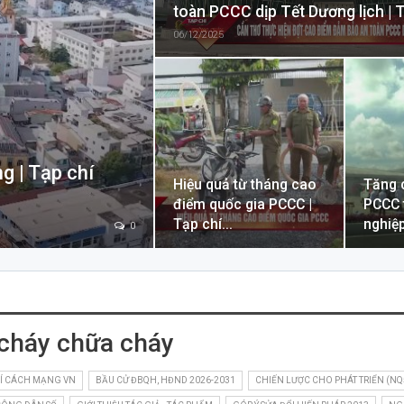
toàn PCCC dịp Tết Dương lịch |
06/12/2025
g | Tạp chí
Hiệu quả từ tháng cao
Tăng 
điểm quốc gia PCCC |
PCCC 
Tạp chí…
nghiệp
0
cháy chữa cháy
Í CÁCH MẠNG VN
BẦU CỬ ĐBQH, HĐND 2026-2031
CHIẾN LƯỢC CHO PHÁT TRIỂN (NQ