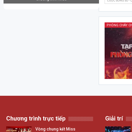
CUỘC SỐNG SỐ -
PHÒNG CHÁY C
Chương trình trực tiếp
Giải trí
Vòng chung kết Miss