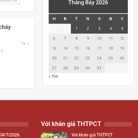
Ị QUYẾT 59
Tháng Bảy 2026
H
B
T
N
S
B
C
 cháy
1
2
3
4
5
6
7
8
9
10
11
12
0
13
14
15
16
17
18
19
25
20
21
22
23
24
25
26
27
28
29
30
31
« Th6
Với khán giả THTPCT
04/7/2026
Với khán giả THTPCT