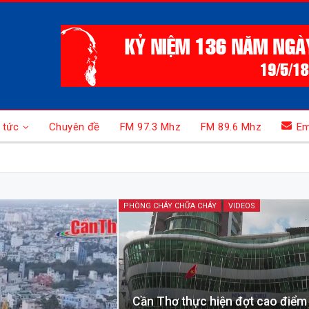
 tức
Chuyên đề
FM 97.3 Mhz
FM 89.6 Mhz
Em
PHÒNG CHÁY CHỮA CHÁY
VIDEOS
Cần Thơ thực hiện đợt cao điểm