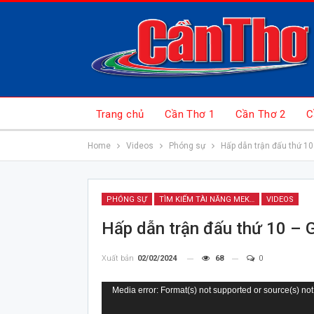
Trang chủ
Cần Thơ 1
Cần Thơ 2
C
Home
Videos
Phóng sự
Hấp dẫn trận đấu thứ 1
PHÓNG SỰ
TÌM KIẾM TÀI NĂNG MEKONG
VIDEOS
Hấp dẫn trận đấu thứ 10 –
Xuất bản
02/02/2024
68
0
Trình
Media error: Format(s) not supported or source(s) not
chơi