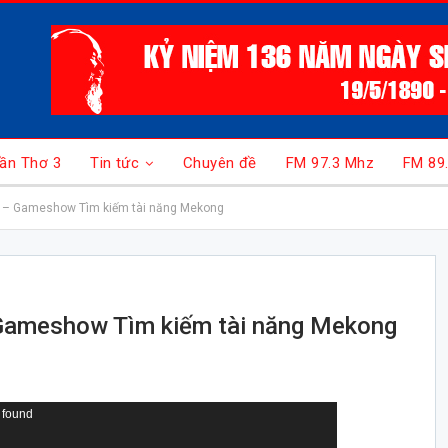
ần Thơ 3
Tin tức
Chuyên đề
FM 97.3 Mhz
FM 89
0 – Gameshow Tìm kiếm tài năng Mekong
 Gameshow Tìm kiếm tài năng Mekong
 found