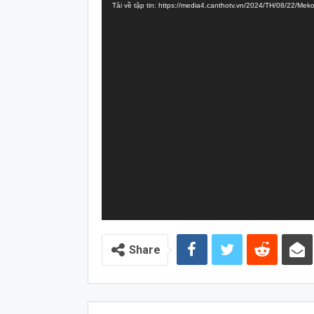
Tải về tập tin: https://media4.canthotv.vn/2024/TH/08/22/
Video
Share