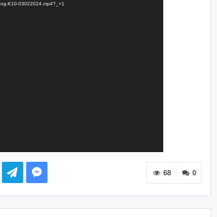
Mekong-K10-03022024.mp4?_=1
68
0