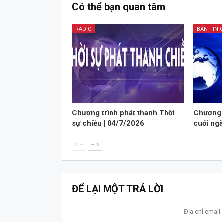
Có thể bạn quan tâm
RADIO
BẢN TIN 
Chương trình phát thanh Thời
Chương 
sự chiều | 04/7/2026
cuối ng
--
--
ĐỂ LẠI MỘT TRẢ LỜI
Địa chỉ emai