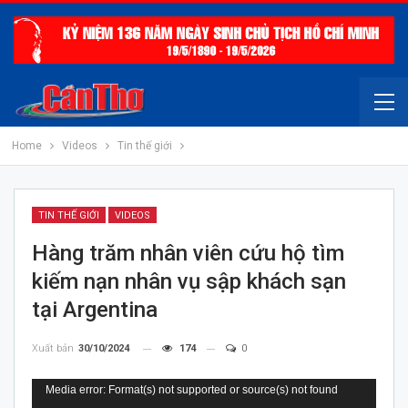
Home
Videos
Tin thế giới
TIN THẾ GIỚI
VIDEOS
Hàng trăm nhân viên cứu hộ tìm
kiếm nạn nhân vụ sập khách sạn
tại Argentina
Xuất bản
30/10/2024
174
0
Trình
Media error: Format(s) not supported or source(s) not found