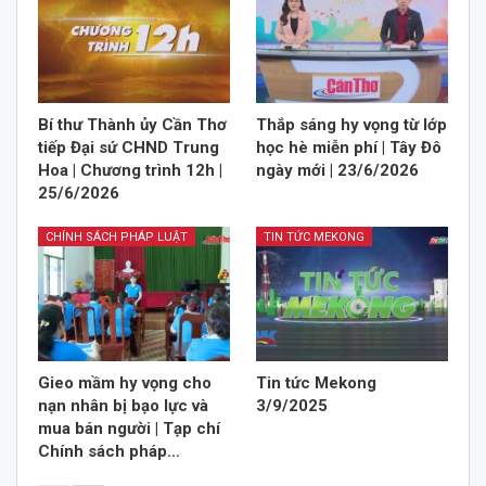
Bí thư Thành ủy Cần Thơ
Thắp sáng hy vọng từ lớp
tiếp Đại sứ CHND Trung
học hè miễn phí | Tây Đô
Hoa | Chương trình 12h |
ngày mới | 23/6/2026
25/6/2026
CHÍNH SÁCH PHÁP LUẬT
TIN TỨC MEKONG
Gieo mầm hy vọng cho
Tin tức Mekong
nạn nhân bị bạo lực và
3/9/2025
mua bán người | Tạp chí
Chính sách pháp…