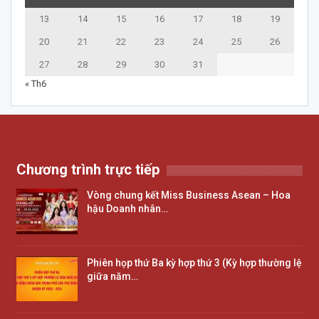
13
14
15
16
17
18
19
20
21
22
23
24
25
26
27
28
29
30
31
« Th6
Chương trình trực tiếp
Vòng chung kết Miss Business Asean – Hoa
hậu Doanh nhân…
Phiên họp thứ Ba kỳ hợp thứ 3 (Kỳ hợp thường lệ
giữa năm…