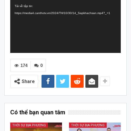
chơi
Tải về tập tin:
Video
https://media4.canthotv.vn/2024/TH/10/30/14_Sapkhachsan.mp4?_=1
174
0
Share
Có thể bạn quan tâm
THỜI SỰ ĐỊA PHƯƠNG
THỜI SỰ ĐỊA PHƯƠNG