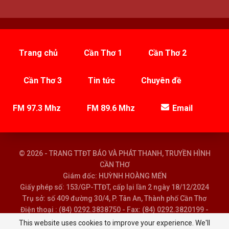
Trang chủ
Cần Thơ 1
Cần Thơ 2
Cần Thơ 3
Tin tức
Chuyên đề
FM 97.3 Mhz
FM 89.6 Mhz
Email
© 2026 - TRANG TTĐT BÁO VÀ PHÁT THANH, TRUYỀN HÌNH
CẦN THƠ
Giám đốc: HUỲNH HOÀNG MẾN
Giấy phép số: 153/GP-TTĐT, cấp lại lần 2 ngày 18/12/2024
Trụ sở: số 409 đường 30/4, P. Tân An, Thành phố Cần Thơ
Điện thoại : (84) 0292.3838750 - Fax: (84) 0292.3820199 -
Email : baoptth@cantho.gov.vn
This website uses cookies to improve your experience. We'll