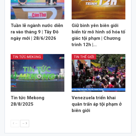
Tuần lễ ngành nước diễn
Giữ bình yên biên giới
ra vào tháng 9 | Tây Đô
biển từ mô hình số hóa tố
ngày mới | 28/6/2026
giác tội phạm | Chương
trình 12h |…
TIN TỨC MEKONG
TIN THẾ GIỚI
Tin tức Mekong
Venezuela triển khai
28/8/2025
quân trấn áp tội phạm ở
biên giới
--
--