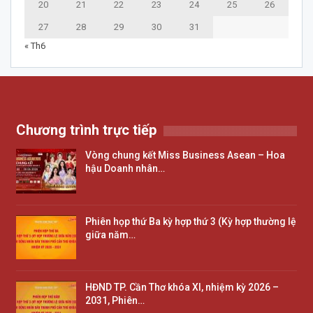
20
21
22
23
24
25
26
27
28
29
30
31
« Th6
Chương trình trực tiếp
Vòng chung kết Miss Business Asean – Hoa
hậu Doanh nhân…
Phiên họp thứ Ba kỳ hợp thứ 3 (Kỳ hợp thường lệ
giữa năm…
HĐND TP. Cần Thơ khóa XI, nhiệm kỳ 2026 –
2031, Phiên…