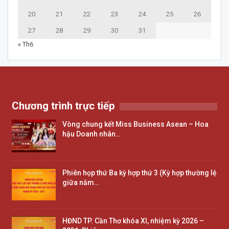
20
21
22
23
24
25
26
27
28
29
30
31
« Th6
Chương trình trực tiếp
Vòng chung kết Miss Business Asean – Hoa
hậu Doanh nhân…
Phiên họp thứ Ba kỳ hợp thứ 3 (Kỳ hợp thường lệ
giữa năm…
HĐND TP. Cần Thơ khóa XI, nhiệm kỳ 2026 –