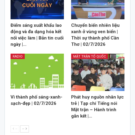
Điểm sáng xuất khẩu lao
Chuyển biến nhiên liệu
động và đa dạng hóa kết
xanh ở vùng ven biển |
nối việc làm | Bản tin cuối
Thời sự thành phố Cần
ngày |…
Thơ | 02/7/2026
RADIO
MẶT TRẬN TỔ QUỐC
Vì thành phố sáng-xanh-
Phát huy nguồn nhân lực
sạch-đẹp | 02/7/2026
trẻ | Tạp chí Tiếng nói
Mặt trận – Hành trình
gắn kết |…
--
--