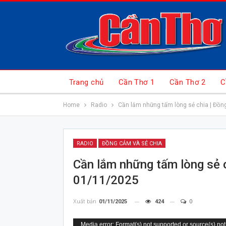
Trang chủ
Cần Thơ 1
Cần Thơ 2
C
Home
Radio
Cần lắm những tấm lòng sẻ chia | Đồn
RADIO
ĐỒNG CẢM VÀ SẺ CHIA
Cần lắm những tấm lòng sẻ c
01/11/2025
Xuất bản
01/11/2025
424
0
Trình
Media error: Format(s) not supported or source(s) not