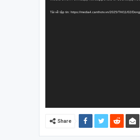
chơi
Tải về tập tin: https://media4.canthotv.vn/2025/TH/11/02/
Video
Share