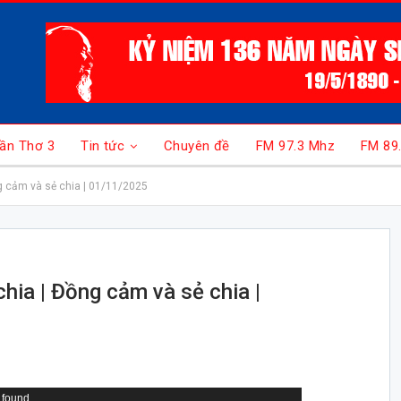
ần Thơ 3
Tin tức
Chuyên đề
FM 97.3 Mhz
FM 89
g cảm và sẻ chia | 01/11/2025
hia | Đồng cảm và sẻ chia |
 found