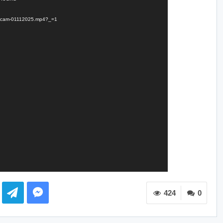
Dongcam-01112025.mp4?_=1
424
0