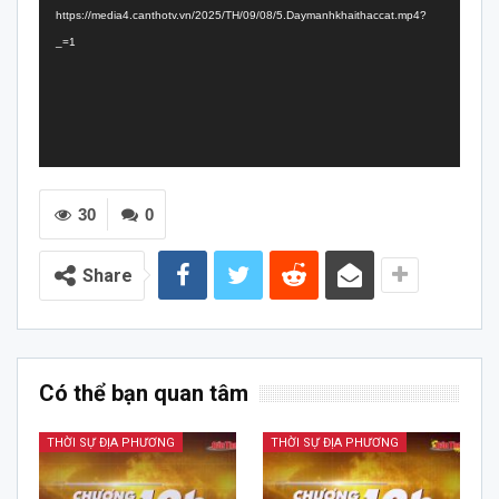
https://media4.canthotv.vn/2025/TH/09/08/5.Daymanhkhaithaccat.mp4?
_=1
30
0
Share
Có thể bạn quan tâm
THỜI SỰ ĐỊA PHƯƠNG
THỜI SỰ ĐỊA PHƯƠNG