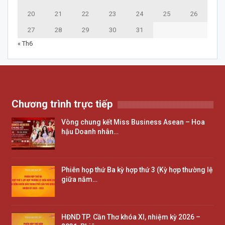
20
21
22
23
24
25
26
27
28
29
30
31
« Th6
Chương trình trực tiếp
Vòng chung kết Miss Business Asean – Hoa
hậu Doanh nhân…
Phiên họp thứ Ba kỳ hợp thứ 3 (Kỳ hợp thường lệ
giữa năm…
HĐND TP. Cần Thơ khóa XI, nhiệm kỳ 2026 –