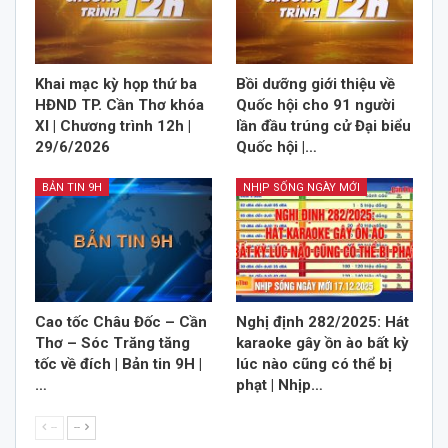
Khai mạc kỳ họp thứ ba
Bồi dưỡng giới thiệu về
HĐND TP. Cần Thơ khóa
Quốc hội cho 91 người
XI | Chương trình 12h |
lần đầu trúng cử Đại biểu
29/6/2026
Quốc hội |…
BẢN TIN 9H
NHỊP SỐNG NGÀY MỚI
Cao tốc Châu Đốc – Cần
Nghị định 282/2025: Hát
Thơ – Sóc Trăng tăng
karaoke gây ồn ào bất kỳ
tốc về đích | Bản tin 9H |
lúc nào cũng có thể bị
…
phạt | Nhịp…
--
--