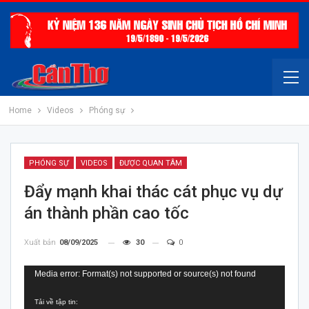
Home
Videos
Phóng sự
PHÓNG SỰ
VIDEOS
ĐƯỢC QUAN TÂM
Đẩy mạnh khai thác cát phục vụ dự
án thành phần cao tốc
Xuất bản
08/09/2025
30
0
Trình
Media error: Format(s) not supported or source(s) not found
chơi
Tải về tập tin:
Video