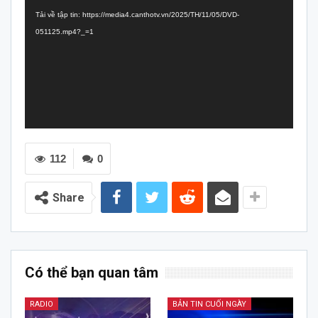
chơi
Tải về tập tin: https://media4.canthotv.vn/2025/TH/11/05/DVD-
Video
051125.mp4?_=1
112
0
Share
Có thể bạn quan tâm
RADIO
BẢN TIN CUỐI NGÀY