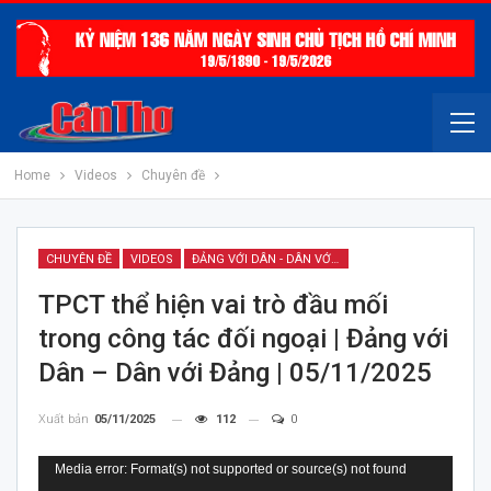
Home
Videos
Chuyên đề
CHUYÊN ĐỀ
VIDEOS
ĐẢNG VỚI DÂN - DÂN VỚI ĐẢNG
TPCT thể hiện vai trò đầu mối
trong công tác đối ngoại | Đảng với
Dân – Dân với Đảng | 05/11/2025
Xuất bản
05/11/2025
112
0
Trình
Media error: Format(s) not supported or source(s) not found