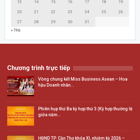
13
14
15
16
17
18
19
20
21
22
23
24
25
26
27
28
29
30
31
« Th6
Chương trình trực tiếp
Vòng chung kết Miss Business Asean – Hoa
hậu Doanh nhân…
Phiên họp thứ Ba kỳ hợp thứ 3 (Kỳ hợp thường lệ
giữa năm…
HĐND TP. Cần Thơ khóa XI, nhiệm kỳ 2026 –