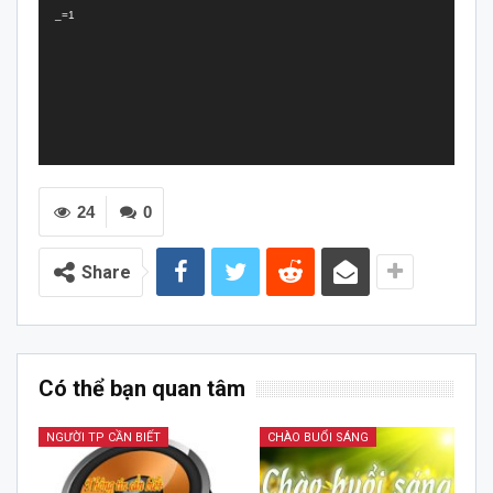
_=1
24
0
Share
Có thể bạn quan tâm
NGƯỜI TP CẦN BIẾT
CHÀO BUỔI SÁNG