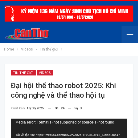
Home
Videos
Tin thế giới
TIN THẾ GIỚI
VIDEOS
Đại hội thể thao robot 2025: Khi
công nghệ và thể thao hội tụ
Xuất bản
18/08/2025
24
0
Trình
Media error: Format(s) not supported or source(s) not found
chơi
Tải về tập tin: https://media4.canthotv.vn/2025/TH/08/18/18_Daihoi.mp4?
Video