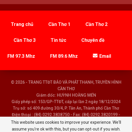
Trang chủ
Cần Thơ 1
Cần Thơ 2
Cần Thơ 3
Tin tức
Chuyên đề
FM 97.3 Mhz
FM 89.6 Mhz
Email
© 2026 - TRANG TTĐT BÁO VÀ PHÁT THANH, TRUYỀN HÌNH
CẦN THƠ
Giám đốc: HUỲNH HOÀNG MẾN
Giấy phép số: 153/GP-TTĐT, cấp lại lần 2 ngày 18/12/2024
Trụ sở: số 409 đường 30/4, P. Tân An, Thành phố Cần Thơ
Điện thoại : (84) 0292.3838750 - Fax: (84) 0292.3820199 -
Email : baoptth@cantho.gov.vn
This website uses cookies to improve your experience. We'll
assume you're ok with this, but you can opt-out if you wish.