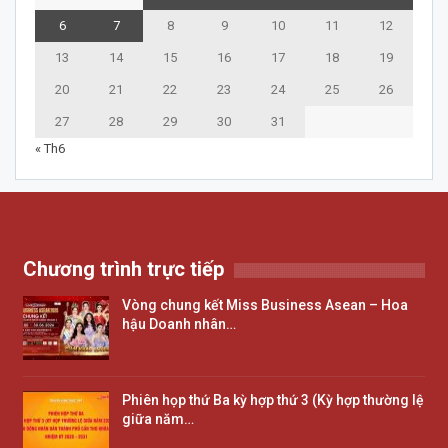
6
7
8
9
10
11
12
13
14
15
16
17
18
19
20
21
22
23
24
25
26
27
28
29
30
31
« Th6
Chương trình trực tiếp
Vòng chung kết Miss Business Asean – Hoa
hậu Doanh nhân…
Phiên họp thứ Ba kỳ hợp thứ 3 (Kỳ hợp thường lệ
giữa năm…