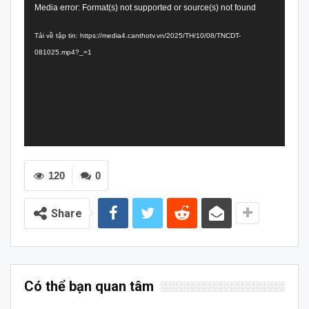
Trình
Media error: Format(s) not supported or source(s) not found
chơi
Tải về tập tin: https://media4.canthotv.vn/2025/TH/10/08/TNCDT-
Video
081025.mp4?_=1
120
0
Share
Có thể bạn quan tâm