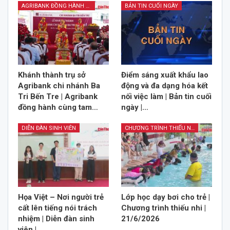
AGRIBANK ĐỒNG HÀNH CÙNG TAM NÔNG
BẢN TIN CUỐI NGÀY
Khánh thành trụ sở
Điểm sáng xuất khẩu lao
Agribank chi nhánh Ba
động và đa dạng hóa kết
Tri Bến Tre | Agribank
nối việc làm | Bản tin cuối
đồng hành cùng tam…
ngày |…
DIỄN ĐÀN SINH VIÊN
CHƯƠNG TRÌNH THIẾU NHI
Họa Việt – Nơi người trẻ
Lớp học dạy bơi cho trẻ |
cất lên tiếng nói trách
Chương trình thiếu nhi |
nhiệm | Diễn đàn sinh
21/6/2026
viên |…