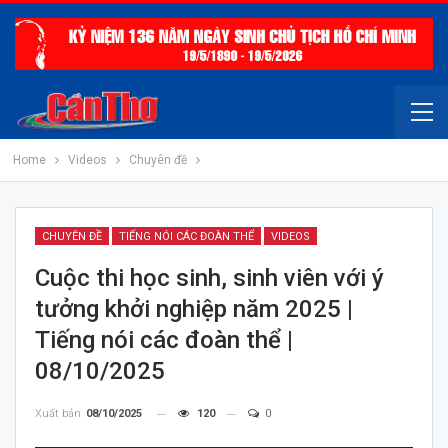
Home
Videos
Chuyên đề
CHUYÊN ĐỀ
TIẾNG NÓI CÁC ĐOÀN THỂ
VIDEOS
Cuộc thi học sinh, sinh viên với ý
tưởng khởi nghiệp năm 2025 |
Tiếng nói các đoàn thể |
08/10/2025
Xuất bản
08/10/2025
120
0