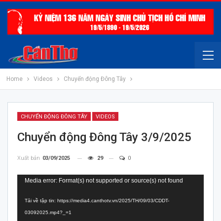
Home
Videos
Chuyển động Đông Tây
CHUYỂN ĐỘNG ĐÔNG TÂY
VIDEOS
Chuyển động Đông Tây 3/9/2025
Xuất bản
03/09/2025
29
0
Trình
Media error: Format(s) not supported or source(s) not found
chơi
Tải về tập tin: https://media4.canthotv.vn/2025/TH/09/03/CDDT-
Video
03092025.mp4?_=1