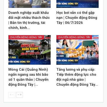
Doanh nghiệp xuất khẩu
Học bơi vẫn có thể gặp
đối mặt nhiều thách thức
nạn | Chuyển động Đông
| Bản tin thị trường, tài
Tây | 06/7/2026
chính, kinh…
CHUYỂN ĐỘNG ĐÔNG TÂY
CHUYỂN ĐỘNG ĐÔNG TÂY
Móng Cái (Quảng Ninh)
Tăng lương và phụ cấp:
ngổn ngang sau khi bão
Tiếp thêm động lực cho
số 1 quần thảo | Chuyển
đội ngũ nhà giáo |
động Đông Tây |…
Chuyển động Đông Tây…
--
--