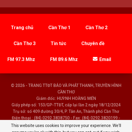
Trang chủ
Cần Thơ 1
Cần Thơ 2
Cần Thơ 3
Tin tức
Chuyên đề
FM 97.3 Mhz
FM 89.6 Mhz
Email
© 2026 - TRANG TTĐT BÁO VÀ PHÁT THANH, TRUYỀN HÌNH
CẦN THƠ
Giám đốc: HUỲNH HOÀNG MẾN
Giấy phép số: 153/GP-TTĐT, cấp lại lần 2 ngày 18/12/2024
Trụ sở: số 409 đường 30/4, P. Tân An, Thành phố Cần Thơ
Điện thoại : (84) 0292.3838750 - Fax: (84) 0292.3820199 -
Email : baoptth@cantho.gov.vn
This website uses cookies to improve your experience. We'll