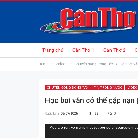
Trang chủ
Cần Thơ 1
Cần Thơ 2
C
Home
Videos
Chuyển động Đông Tây
Học bơi vẫ
CHUYỂN ĐỘNG ĐÔNG TÂY
TIN TRONG NƯỚC
VIDEO
Học bơi vẫn có thể gặp nạn
Xuất bản
06/07/2026
32
0
Trình
Media error: Format(s) not supported or source(s) not
chơi