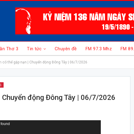
ần Thơ 3
Tin tức
Chuyên đề
FM 97.3 Mhz
FM 89
n có thể gặp nạn | Chuyển động Đông Tây | 06/7/2026
S
 | Chuyển động Đông Tây | 06/7/2026
 found