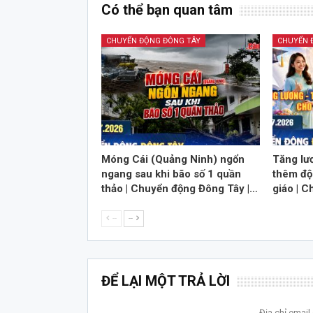
Có thể bạn quan tâm
CHUYỂN ĐỘNG ĐÔNG TÂY
CHUYỂN 
Móng Cái (Quảng Ninh) ngổn
Tăng lư
ngang sau khi bão số 1 quần
thêm độ
thảo | Chuyển động Đông Tây |…
giáo | 
--
--
ĐỂ LẠI MỘT TRẢ LỜI
Địa chỉ emai