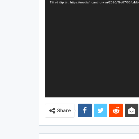
Tải về tập tin: https://media4.canthotv.vn/2026/TH/07/06/cd
Video
Share