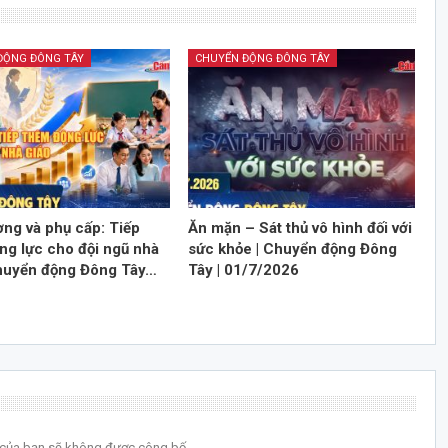
ĐỘNG ĐÔNG TÂY
CHUYỂN ĐỘNG ĐÔNG TÂY
ơng và phụ cấp: Tiếp
Ăn mặn – Sát thủ vô hình đối với
ng lực cho đội ngũ nhà
sức khỏe | Chuyển động Đông
Chuyển động Đông Tây…
Tây | 01/7/2026
l của bạn sẽ không được công bố.