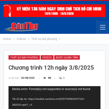
Home
Videos
Thời sự địa phương
THỜI SỰ ĐỊA PHƯƠNG
VIDEOS
ĐƯỢC QUAN TÂM
Chương trình 12h ngày 3/8/2025
Xuất bản
03/08/2025
88
0
Trình
Media error: Format(s) not supported or source(s) not found
chơi
Tải về tập tin: https://media4.canthotv.vn/2025/TH/08/03/CT12h-
Video
382025.mp4?_=1