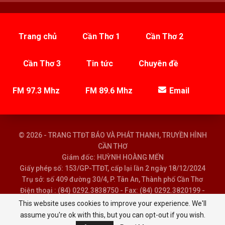
Trang chủ
Cần Thơ 1
Cần Thơ 2
Cần Thơ 3
Tin tức
Chuyên đề
FM 97.3 Mhz
FM 89.6 Mhz
Email
© 2026 - TRANG TTĐT BÁO VÀ PHÁT THANH, TRUYỀN HÌNH
CẦN THƠ
Giám đốc: HUỲNH HOÀNG MẾN
Giấy phép số: 153/GP-TTĐT, cấp lại lần 2 ngày 18/12/2024
Trụ sở: số 409 đường 30/4, P. Tân An, Thành phố Cần Thơ
Điện thoại : (84) 0292.3838750 - Fax: (84) 0292.3820199 -
Email : baoptth@cantho.gov.vn
This website uses cookies to improve your experience. We'll
assume you're ok with this, but you can opt-out if you wish.