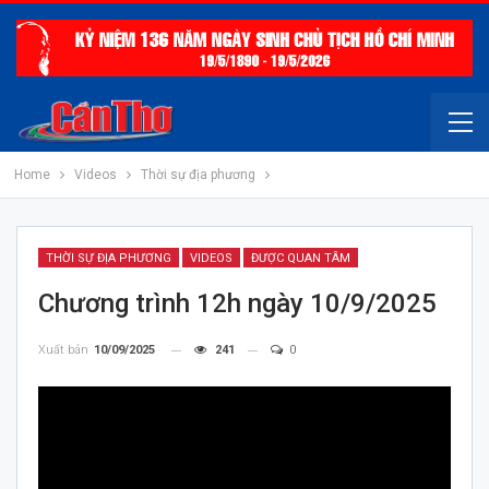
Home
Videos
Thời sự địa phương
THỜI SỰ ĐỊA PHƯƠNG
VIDEOS
ĐƯỢC QUAN TÂM
Chương trình 12h ngày 10/9/2025
Xuất bản
10/09/2025
241
0