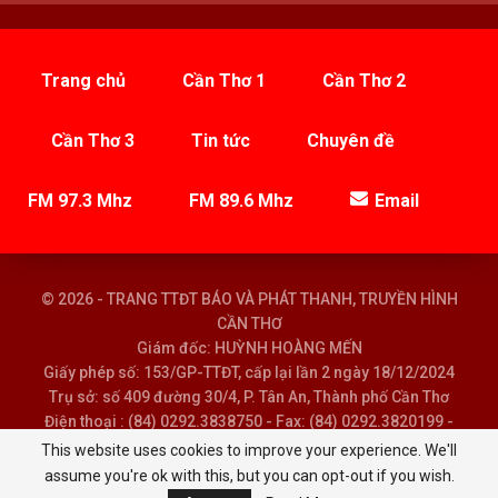
Trang chủ
Cần Thơ 1
Cần Thơ 2
Cần Thơ 3
Tin tức
Chuyên đề
FM 97.3 Mhz
FM 89.6 Mhz
Email
© 2026 - TRANG TTĐT BÁO VÀ PHÁT THANH, TRUYỀN HÌNH
CẦN THƠ
Giám đốc: HUỲNH HOÀNG MẾN
Giấy phép số: 153/GP-TTĐT, cấp lại lần 2 ngày 18/12/2024
Trụ sở: số 409 đường 30/4, P. Tân An, Thành phố Cần Thơ
Điện thoại : (84) 0292.3838750 - Fax: (84) 0292.3820199 -
Email : baoptth@cantho.gov.vn
This website uses cookies to improve your experience. We'll
assume you're ok with this, but you can opt-out if you wish.