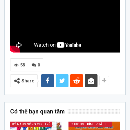
58
0
Share
Có thể bạn quan tâm
KỸ NĂNG SỐNG CHO TRẺ
CHƯƠNG TRÌNH PHÁT THANH TIẾNG DÂN TỘC