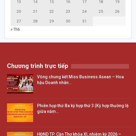
13
14
15
16
17
18
19
20
21
22
23
24
25
26
27
28
29
30
31
« Th6
Chương trình trực tiếp
Vòng chung kết Miss Business Asean – Hoa
hậu Doanh nhân…
Phiên họp thứ Ba kỳ hợp thứ 3 (Kỳ hợp thường lệ
giữa năm…
HĐND TP. Cần Thơ khóa XI, nhiệm kỳ 2026 –