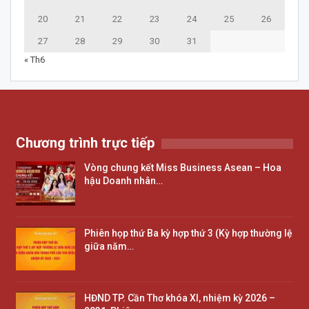
20
21
22
23
24
25
26
27
28
29
30
31
« Th6
Chương trình trực tiếp
Vòng chung kết Miss Business Asean – Hoa
hậu Doanh nhân…
Phiên họp thứ Ba kỳ hợp thứ 3 (Kỳ hợp thường lệ
giữa năm…
HĐND TP. Cần Thơ khóa XI, nhiệm kỳ 2026 –