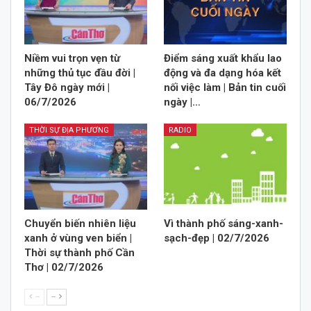
Niềm vui trọn vẹn từ
Điểm sáng xuất khẩu lao
những thủ tục đầu đời |
động và đa dạng hóa kết
Tây Đô ngày mới |
nối việc làm | Bản tin cuối
06/7/2026
ngày |…
THỜI SỰ ĐỊA PHƯƠNG
RADIO
Chuyển biến nhiên liệu
Vì thành phố sáng-xanh-
xanh ở vùng ven biển |
sạch-đẹp | 02/7/2026
Thời sự thành phố Cần
Thơ | 02/7/2026
--
--