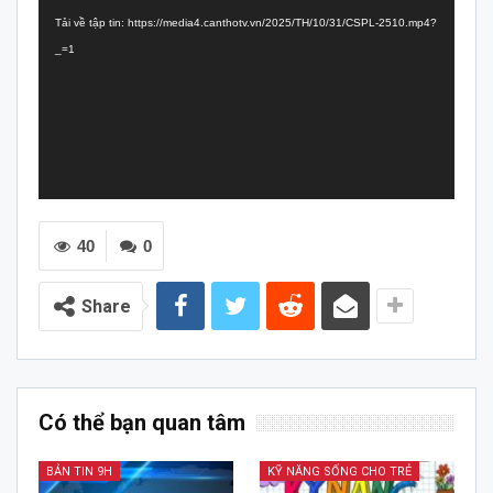
chơi
Tải về tập tin: https://media4.canthotv.vn/2025/TH/10/31/CSPL-2510.mp4?
Video
_=1
40
0
Share
Có thể bạn quan tâm
BẢN TIN 9H
KỸ NĂNG SỐNG CHO TRẺ