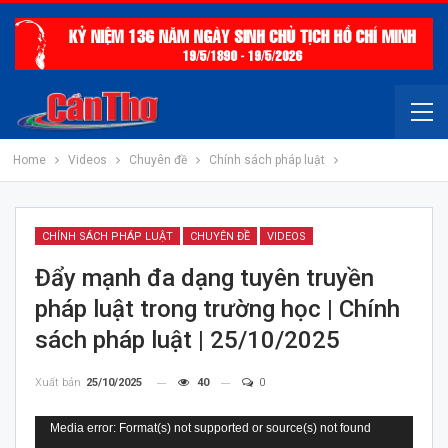
Home
Videos
Chuyên đề
Chính sách pháp luật
CHÍNH SÁCH PHÁP LUẬT
CHUYÊN ĐỀ
VIDEOS
Đẩy mạnh đa dạng tuyên truyền
pháp luật trong trường học | Chính
sách pháp luật | 25/10/2025
Xuất bản
25/10/2025
40
0
Trình
Media error: Format(s) not supported or source(s) not found