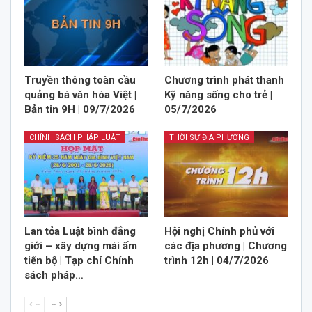
Truyền thông toàn cầu
Chương trình phát thanh
quảng bá văn hóa Việt |
Kỹ năng sống cho trẻ |
Bản tin 9H | 09/7/2026
05/7/2026
CHÍNH SÁCH PHÁP LUẬT
THỜI SỰ ĐỊA PHƯƠNG
Lan tỏa Luật bình đẳng
Hội nghị Chính phủ với
giới – xây dựng mái ấm
các địa phương | Chương
tiến bộ | Tạp chí Chính
trình 12h | 04/7/2026
sách pháp…
--
--