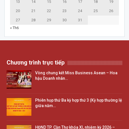
13
14
15
16
17
18
19
20
21
22
23
24
25
26
27
28
29
30
31
« Th6
Chương trình trực tiếp
Vòng chung kết Miss Business Asean – Hoa
hậu Doanh nhân…
Phiên họp thứ Ba kỳ hợp thứ 3 (Kỳ hợp thường lệ
giữa năm…
HĐND TP. Cần Thơ khóa XI, nhiệm kỳ 2026 –