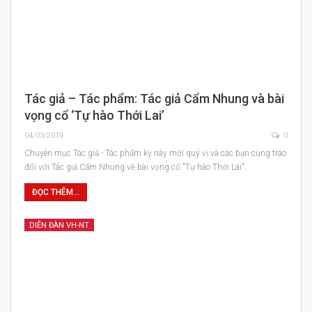
Tác giả – Tác phẩm: Tác giả Cẩm Nhung và bài
vọng cổ ‘Tự hào Thới Lai’
04/03/2019
0
Chuyên mục Tác giả - Tác phẩm kỳ này mời quý vị và các bạn cùng trao
đổi với Tác giả Cẩm Nhung về bài vọng cổ "Tự hào Thới Lai".
ĐỌC THÊM...
DIỄN ĐÀN VH-NT