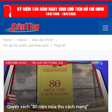
Home
Videos
Diễn đàn VH-NT
Tác giả-tác phẩm, giới thiệu sách
Page 40
DIỄN ĐÀN VH-NT
TÁC GIẢ-TÁC PHẨM, GIỚI THIỆU SÁCH
Quyển sách “80 năm mùa thu cách mạng”