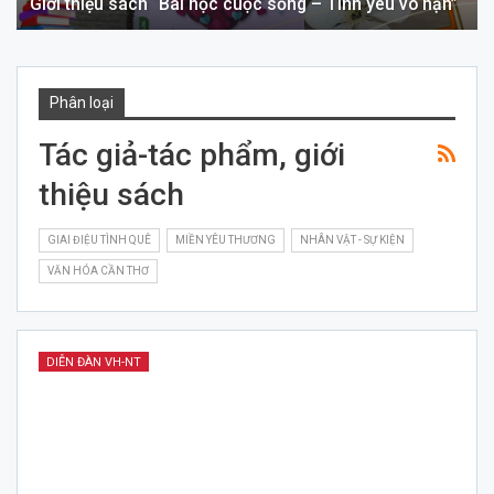
Giới thiệu sách “Bài học cuộc sống – Tình yêu vô hạn”
Phân loại
Tác giả-tác phẩm, giới
thiệu sách
GIAI ĐIỆU TÌNH QUÊ
MIỀN YÊU THƯƠNG
NHÂN VẬT - SỰ KIỆN
VĂN HÓA CẦN THƠ
DIỄN ĐÀN VH-NT