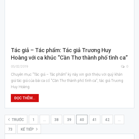
Tác giả – Tác phẩm: Tác giả Trương Huy
Hoàng với ca khúc “Cần Thơ thành phố tình ca”
05/02/2019
0
Chuyên mục "Tác giả – Tác phẩm" kỳ này xin giới thiệu với quý khán
giả tác giả của bài ca cổ "Cần Thơ thành phố tình ca", tác giả Trương
Huy Hoàng.
ĐỌC THÊM...
TRƯỚC
1
…
38
39
40
41
42
…
73
KẾ TIẾP