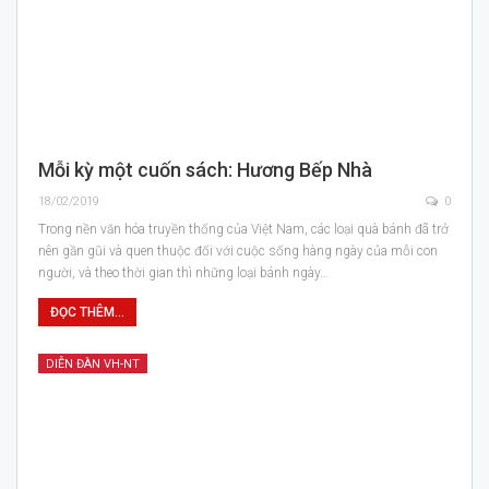
Mỗi kỳ một cuốn sách: Hương Bếp Nhà
18/02/2019
0
Trong nền văn hóa truyền thống của Việt Nam, các loại quà bánh đã trở
nên gần gũi và quen thuộc đối với cuộc sống hàng ngày của mỗi con
người, và theo thời gian thì những loại bánh ngày…
ĐỌC THÊM...
DIỄN ĐÀN VH-NT