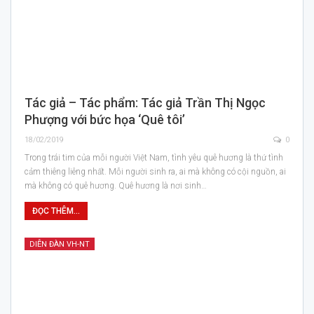
Tác giả – Tác phẩm: Tác giả Trần Thị Ngọc
Phượng với bức họa ‘Quê tôi’
18/02/2019
0
Trong trái tim của mỗi người Việt Nam, tình yêu quê hương là thứ tình
cảm thiêng liêng nhất. Mỗi người sinh ra, ai mà không có cội nguồn, ai
mà không có quê hương. Quê hương là nơi sinh…
ĐỌC THÊM...
DIỄN ĐÀN VH-NT