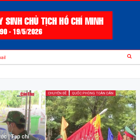
ail
CHUYÊN ĐỀ
QUỐC PHÒNG TOÀN DÂN
ớc | Tạp chí