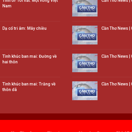
Tình ơi! Tôi hát: Một vòng Việt
Cần Thơ News | 
Nam
Dạ cổ tri âm: Mây chiều
Cần Thơ News | 
Tình khúc ban mai: Đường về
Cần Thơ News | 
hai thôn
Tình khúc ban mai: Trăng về
Cần Thơ News | 
thôn dã