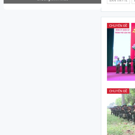
BẢN TIN Y TẾ
CHUYÊN ĐỀ
CHUYÊN ĐỀ