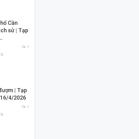
phố Cần
ịch sử | Tạp
…
0
26
 đượm | Tạp
 16/4/2026
0
26