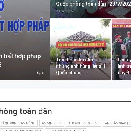
Quốc phòng toàn dân | 23/7/20
23/07/2026
n bất hợp pháp
Tìm thông tin cho
Lời tu
6
những anh hùng liệt sĩ |
lính t
Quốc phòng…
quyết
0
hòng toàn dân
 HÀNH CÙNG TAM NÔNG
AN NINH TPCT
ĂN SẠCH SỐNG KHỎE
AN TOÀN GIAO T