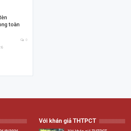
 Rèn
òng toàn
0
26
Với khán giả THTPCT