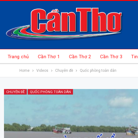
Trang chủ
Cần Thơ 1
Cần Thơ 2
Cần Thơ 3
Tin
Home
Videos
Chuyên đề
Quốc phòng toàn dân
CHUYÊN ĐỀ
QUỐC PHÒNG TOÀN DÂN