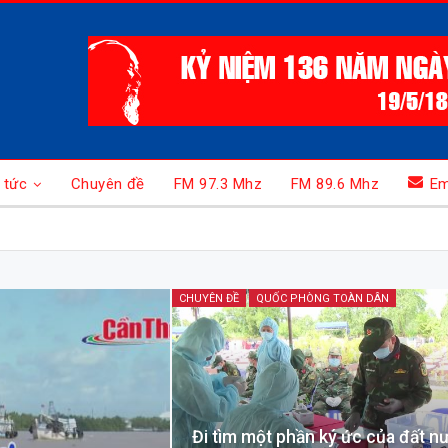
 tức
Chuyên đề
FM 97.3 Mhz
FM 89.6 Mhz
Em
CHUYÊN ĐỀ
QUỐC PHÒNG TOÀN DÂN
Đi tìm một phần ký ức của đất nư