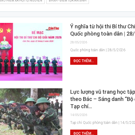
BẢO HIỂM XÃ HỘI TỰ NGUYỆN
BHXH - ĐIỂM TỰA AN SINH
Ý nghĩa từ hội thi Bí thư Chi
Quốc phòng toàn dân | 28
28/05/2026
Quốc phòng toàn dân | 28/5/2026
ĐỌC THÊM...
Lực lượng vũ trang học tập
theo Bác – Sáng danh “Bộ 
Tạp chí…
14/05/2026
Tạp chí Quốc phòng toàn dân | 14/5/20
ĐỌC THÊM...