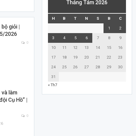
Tháng Tám 2026
H
B
T
N
S
B
C
 bộ giỏi |
1
2
/5/2026
3
4
5
6
7
8
9
0
10
11
12
13
14
15
16
17
18
19
20
21
22
23
24
25
26
27
28
29
30
31
« Th7
 và làm
đội Cụ Hồ” |
0
26