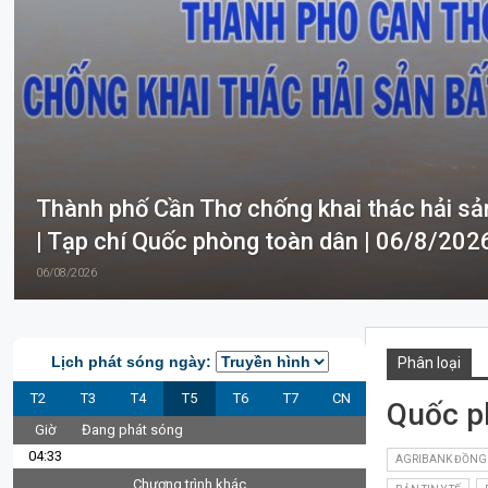
Thành phố Cần Thơ chống khai thác hải sả
| Tạp chí Quốc phòng toàn dân | 06/8/202
06/08/2026
Lịch phát sóng ngày:
Phân loại
T2
T3
T4
T5
T6
T7
CN
Quốc p
Giờ
Đang phát sóng
04:33
AGRIBANK ĐỒNG
Chương trình khác