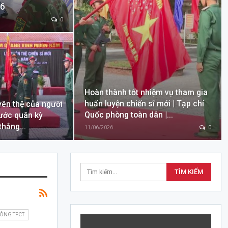
26
0
Hoàn thành tốt nhiệm vụ tham gia
huấn luyện chiến sĩ mới | Tạp chí
yên thệ của người
Quốc phòng toàn dân |…
rước quân kỳ
 thắng…
11/06/2026
0
HÔNG TPCT