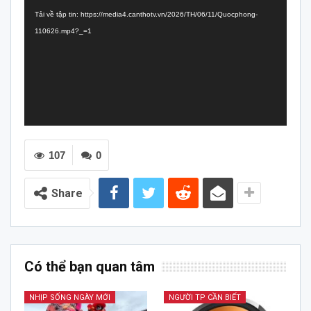
chơi
Tải về tập tin: https://media4.canthotv.vn/2026/TH/06/11/Quocphong-
Video
110626.mp4?_=1
107
0
Share
Có thể bạn quan tâm
NHỊP SỐNG NGÀY MỚI
NGƯỜI TP CẦN BIẾT