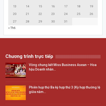
13
14
15
16
17
18
19
20
21
22
23
24
25
26
27
28
29
30
31
« Th6
Chương trình trực tiếp
Vòng chung kết Miss Business Asean – Hoa
hậu Doanh nhân…
Phiên họp thứ Ba kỳ hợp thứ 3 (Kỳ hợp thường lệ
giữa năm…