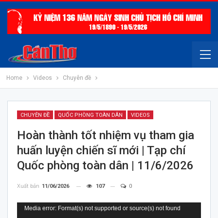
Home
Videos
Chuyên đề
CHUYÊN ĐỀ
QUỐC PHÒNG TOÀN DÂN
VIDEOS
Hoàn thành tốt nhiệm vụ tham gia
huấn luyện chiến sĩ mới | Tạp chí
Quốc phòng toàn dân | 11/6/2026
Xuất bản
11/06/2026
107
0
Trình
Media error: Format(s) not supported or source(s) not found