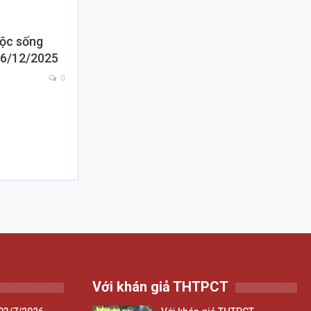
uộc sống
 26/12/2025
0
Với khán giả THTPCT