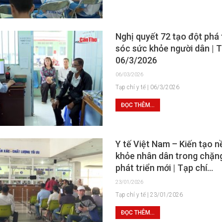
Nghị quyết 72 tạo đột phá
sóc sức khỏe người dân | Tạ
06/3/2026
06/03/2026
Tạp chí y tế | 06/3/2026
ĐỌC THÊM...
Y tế Việt Nam – Kiến tạo n
khỏe nhân dân trong chặn
phát triển mới | Tạp chí…
23/01/2026
Tạp chí y tế | 23/01/2026
ĐỌC THÊM...