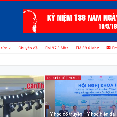
 tức
Chuyên đề
FM 97.3 Mhz
FM 89.6 Mhz
Em
TẠP CHÍ Y TẾ
VIDEOS
Y học cổ truyền – Y học hiện đại