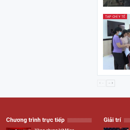
TẠP CHÍ Y TẾ
--
--
Chương trình trực tiếp
Giải trí