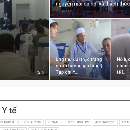
nguyên mới cơ hội và thách thức
12/06/2026
Ung thư đại trực tràng
Nỗ lự
có xu hướng gia tăng |
chân m
Tạp chí Y…
tế |…
0
 Y tế
THƠ TRỰC THUỘC TRUNG ƯƠNG
20 NĂM TPCT TRỰC THUỘC TW
ALO BÁC SỸ ƠI
ẨM TH