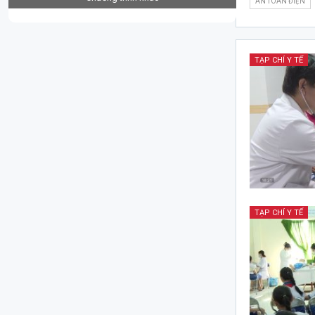
AN TOÀN ĐIỆN
TẠP CHÍ Y TẾ
TẠP CHÍ Y TẾ