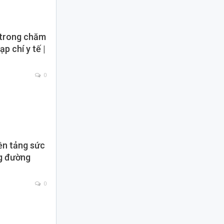
 trong chăm
p chí y tế |
0
ền tảng sức
g đường
0