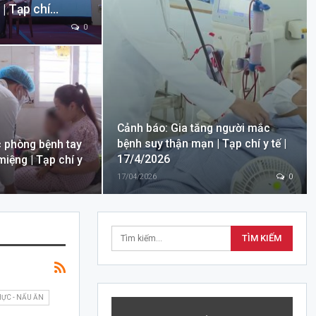
 | Tạp chí…
0
Cảnh báo: Gia tăng người mắc
bệnh suy thận mạn | Tạp chí y tế |
c phòng bệnh tay
17/4/2026
iệng | Tạp chí y
17/04/2026
0
ỰC - NẤU ĂN