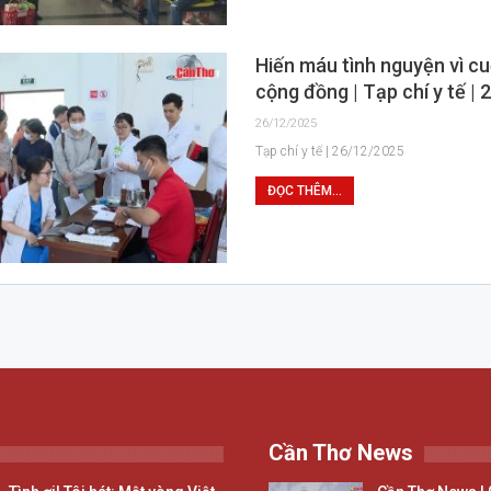
Hiến máu tình nguyện vì c
cộng đồng | Tạp chí y tế |
26/12/2025
Tạp chí y tế | 26/12/2025
ĐỌC THÊM...
Cần Thơ News