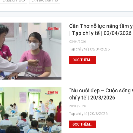
BA MẸ ƠI VÌ SAO
BẢN SẮC CẦN THƠ
Cần Thơ nỗ lực nâng tầm y
| Tạp chí y tế | 03/04/2026
03/04/2026
Tạp chí y tế | 03/04/2026
ĐỌC THÊM...
“Nụ cười đẹp – Cuộc sống v
chí y tế | 20/3/2026
20/03/2026
Tạp chí y tế | 20/3/2026
ĐỌC THÊM...