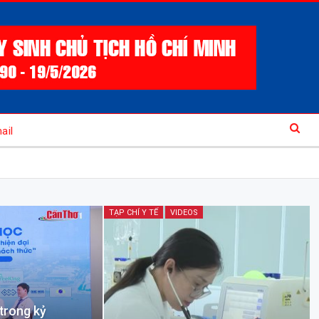
ail
TẠP CHÍ Y TẾ
VIDEOS
 trong kỷ