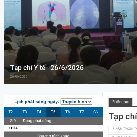
Tạp chí Y tế | 26/6/2026
26/06/2026
Lịch phát sóng ngày:
Phân loại
T2
T3
T4
T5
T6
T7
CN
Tạp chí
Giờ
Đang phát sóng
11:34
15 NĂM TP.CẦN 
Chương trình khác