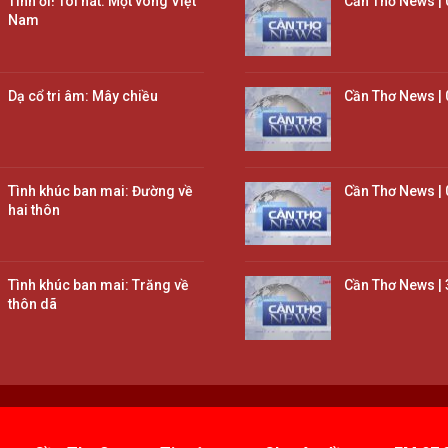
Tình ơi! Tôi hát: Một vòng Việt
Cần Thơ News | 
Nam
Dạ cổ tri âm: Mây chiều
Cần Thơ News | 
Tình khúc ban mai: Đường về
Cần Thơ News | 
hai thôn
Tình khúc ban mai: Trăng về
Cần Thơ News | 
thôn dã