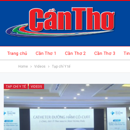
Trang chủ
Cần Thơ 1
Cần Thơ 2
Cần Thơ 3
Tin
Home
Videos
Tạp chí Y tế
TẠP CHÍ Y TẾ
VIDEOS