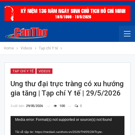
Home
Videos
Tạp chí Y tế
TẠP CHÍ Y TẾ
VIDEOS
Ung thư đại trực tràng có xu hướng
gia tăng | Tạp chí Y tế | 29/5/2026
Xuất bản
29/05/2026
100
0
Trình
Media error: Format(s) not supported or source(s) not found
chơi
Tải về tập tin: https://media4.canthotv.vn/2026/TH/05/29/Tcyte-
Video