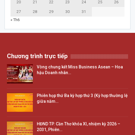
20
21
22
23
24
25
26
27
28
29
30
31
« Th6
Chương trình trực tiếp
Vòng chung kết Miss Business Asean – Hoa
hậu Doanh nhân…
Phiên họp thứ Ba kỳ hợp thứ 3 (Kỳ hợp thường lệ
giữa năm…
HĐND TP. Cần Thơ khóa XI, nhiệm kỳ 2026 –
2031, Phiên…