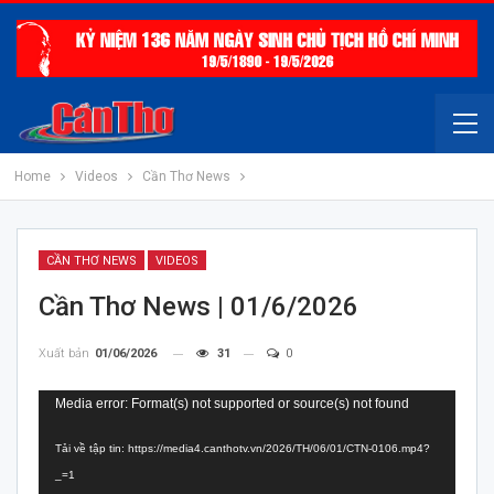
Home
Videos
Cần Thơ News
CẦN THƠ NEWS
VIDEOS
Cần Thơ News | 01/6/2026
Xuất bản
01/06/2026
31
0
Trình
Media error: Format(s) not supported or source(s) not found
chơi
Tải về tập tin: https://media4.canthotv.vn/2026/TH/06/01/CTN-0106.mp4?
Video
_=1